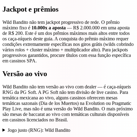
Jackpot e prêmios
Wild Bandito não tem jackpot progressivo de rede. O prêmio
máximo fixo é
10.000x a aposta
— R$ 2.000.000 em uma aposta
de R$ 200. Este é um dos prêmios máximos mais altos entre todos
os caça-níqueis deste guia. A conquista do prêmio máximo requer
condições extremamente específicas nos giros grátis (wilds cobrindo
vários rolos + cluster máximo + multiplicador alto). Para jackpots
progressivos garantidos, procure títulos com essa função específica
em cassinos SPA.
Versão ao vivo
Wild Bandito não tem versão ao vivo com dealer — é caça-níqueis
RNG da PG Soft. A PG Soft não tem divisão de live casino. Para
temática mexicana ao vivo, alguns cassinos oferecem mesas
temáticas sazonais (Dia de los Muertos) na Evolution ou Pragmatic
Play Live, mas não é uma versão do Wild Bandito. O mais próximo
são mesas de baccarat ao vivo com temáticas culturais disponíveis
em cassinos licenciados no Brasil.
Jogo justo (RNG): Wild Bandito