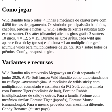
Como jogar
Wild Bandito tem 6 rolos, 4 linhas e mecânica de cluster pays com
4.096 formas de pagamento. Os símbolos principais são bandidos,
chapéus, pistolas e fichas. O wild (estrela de xerife) substitui tudo
exceto scatter. O scatter (dinamite) ativa os giros grátis: 3 scatters =
10 giros, 4 = 12, 5 = 15. Durante os giros grátis, cada wild que
aparece fica sticky (preso) e adiciona +1 ao multiplicador geral —
acumule wilds para multiplicadores de 2x, 5x, 10x+ sobre todos os
prêmios. Configure aposta e gire.
Variantes e recursos
Wild Bandito não tem versão Megaways ou Cash separada até
junho 2026. A PG Soft lançou Wild Bandito como título standalone
no catálogo «aventura/ação». A mecânica de wilds sticky com
multiplicador acumulado é assinatura da PG Soft, compartilhada
com Fortune Tiger (mecânica de baú), Fortune Rabbit
(multiplicadores de salto) e outros. Para a família Fortune com
mecânica similar: Fortune Tiger (japonês), Fortune Mouse
(camundongo). Para o mesmo provedor com mecânica diferente:
Candy Bonanza (cluster pays).