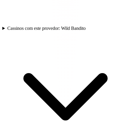
Cassinos com este provedor: Wild Bandito