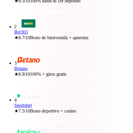
★
8.5
/10
100% hasta tu 1er depósito
Jogar em Betsson
2
Bet365
★
8.7
/10
Bono de bienvenida + apuestas
Jogar em Bet365
3
Betano
★
8.9
/10
100% + giros gratis
Jogar em Betano
4
Sportsbet
★
7.5
/10
Bono deportivo + casino
Jogar em Sportsbet