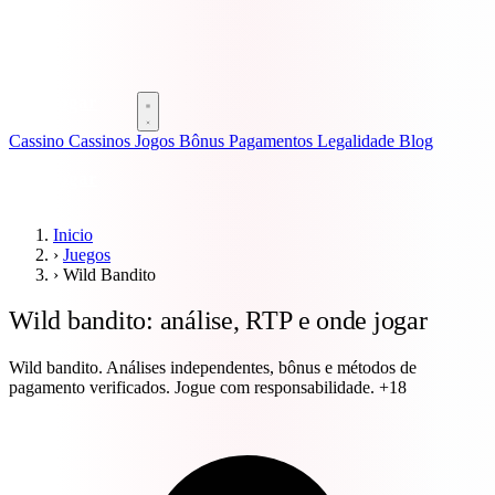
Jogar
Cassino
Cassinos
Jogos
Bônus
Pagamentos
Legalidade
Blog
Jogar
Inicio
›
Juegos
›
Wild Bandito
Wild bandito: análise, RTP e onde jogar
Wild bandito. Análises independentes, bônus e métodos de
pagamento verificados. Jogue com responsabilidade. +18