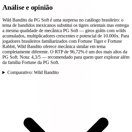
Análise e opinião
Wild Bandito da PG Soft é uma surpresa no catálogo brasileiro: o
tema de bandidos mexicanos substitui os tigres orientais mas entrega
a mesma qualidade de mecânica PG Soft — giros grátis com wilds
acumulados, multiplicadores crescentes e potencial de 10.000x. Para
jogadores brasileiros familiarizados com Fortune Tiger e Fortune
Rabbit, Wild Bandito oferece mecânica similar em tema
completamente diferente. O RTP de 96,72% é um dos mais altos da
PG Soft. Nota: 4,3/5 — recomendado para quem quer explorar além
da família Fortune da PG Soft.
Comparativo: Wild Bandito