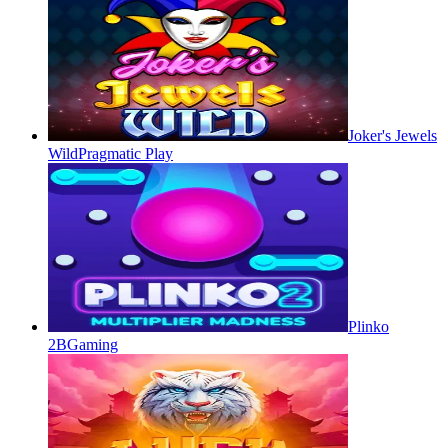
Joker's Jewels
Wild
Pragmatic Play
Plinko
2
BGaming