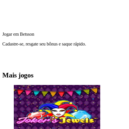
Jogar em Betsson
Cadastre-se, resgate seu bônus e saque rápido.
Jogar agora
Mais jogos