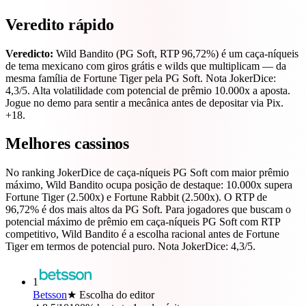
Veredito rápido
Veredicto:
Wild Bandito (PG Soft, RTP 96,72%) é um caça-níqueis
de tema mexicano com giros grátis e wilds que multiplicam — da
mesma família de Fortune Tiger pela PG Soft. Nota JokerDice:
4,3/5. Alta volatilidade com potencial de prêmio 10.000x a aposta.
Jogue no demo para sentir a mecânica antes de depositar via Pix.
+18.
Melhores cassinos
No ranking JokerDice de caça-níqueis PG Soft com maior prêmio
máximo, Wild Bandito ocupa posição de destaque: 10.000x supera
Fortune Tiger (2.500x) e Fortune Rabbit (2.500x). O RTP de
96,72% é dos mais altos da PG Soft. Para jogadores que buscam o
potencial máximo de prêmio em caça-níqueis PG Soft com RTP
competitivo, Wild Bandito é a escolha racional antes de Fortune
Tiger em termos de potencial puro. Nota JokerDice: 4,3/5.
1
Betsson
★ Escolha do editor