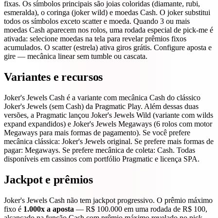
fixas. Os símbolos principais são joias coloridas (diamante, rubi,
esmeralda), o coringa (joker wild) e moedas Cash. O joker substitui
todos os símbolos exceto scatter e moeda. Quando 3 ou mais
moedas Cash aparecem nos rolos, uma rodada especial de pick-me é
ativada: selecione moedas na tela para revelar prêmios fixos
acumulados. O scatter (estrela) ativa giros grátis. Configure aposta e
gire — mecânica linear sem tumble ou cascata.
Variantes e recursos
Joker's Jewels Cash é a variante com mecânica Cash do clássico
Joker's Jewels (sem Cash) da Pragmatic Play. Além dessas duas
versões, a Pragmatic lançou Joker's Jewels Wild (variante com wilds
expand expandidos) e Joker's Jewels Megaways (6 rolos com motor
Megaways para mais formas de pagamento). Se você prefere
mecânica clássica: Joker's Jewels original. Se prefere mais formas de
pagar: Megaways. Se prefere mecânica de coleta: Cash. Todas
disponíveis em cassinos com portfólio Pragmatic e licença SPA.
Jackpot e prêmios
Joker's Jewels Cash não tem jackpot progressivo. O prêmio máximo
fixo é
1.000x a aposta
— R$ 100.000 em uma rodada de R$ 100,
alcançado na função Cash com prêmio máximo revelado no pick-