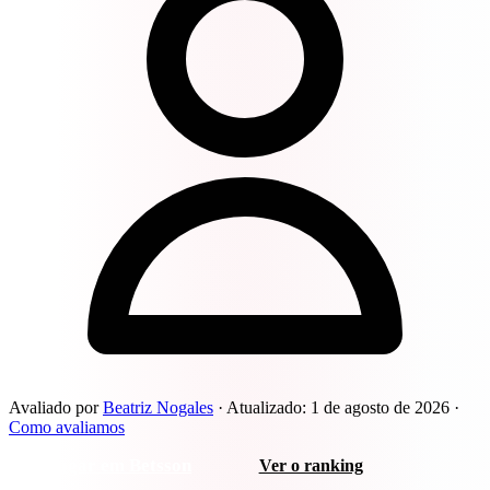
Avaliado por
Beatriz Nogales
·
Atualizado:
1 de agosto de 2026
·
Como avaliamos
Jogar em Betsson
Ver o ranking