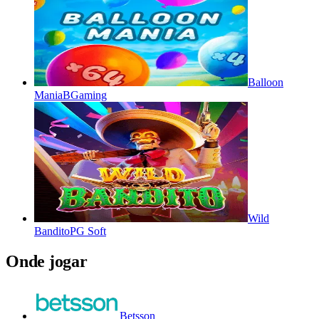
Balloon
Mania
BGaming
Wild
Bandito
PG Soft
Onde jogar
Betsson