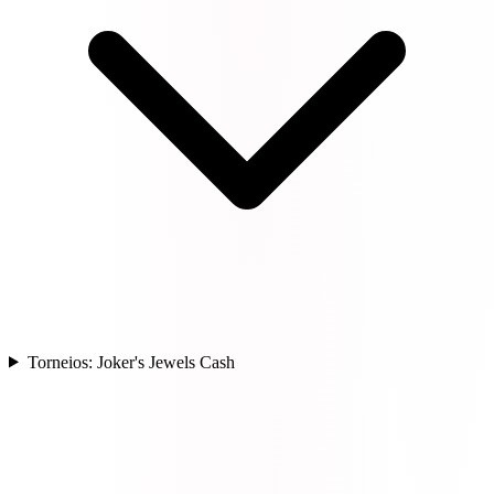
Torneios: Joker's Jewels Cash