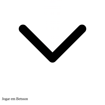
Jogar em Betsson