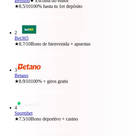
Betsson
★ Escolha do editor
★
8.5
/10
100% hasta tu 1er depósito
Jogar em Betsson
2
Bet365
★
8.7
/10
Bono de bienvenida + apuestas
Jogar em Bet365
3
Betano
★
8.9
/10
100% + giros gratis
Jogar em Betano
4
Sportsbet
★
7.5
/10
Bono deportivo + casino
Jogar em Sportsbet