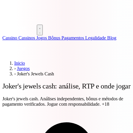
Jogar
Cassino
Cassinos
Jogos
Bônus
Pagamentos
Legalidade
Blog
Jogar
Inicio
›
Juegos
›
Joker's Jewels Cash
Joker's jewels cash: análise, RTP e onde jogar
Joker's jewels cash. Análises independentes, bônus e métodos de
pagamento verificados. Jogue com responsabilidade. +18