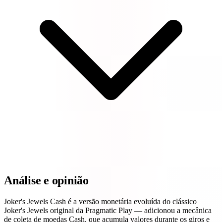
Análise e opinião
Joker's Jewels Cash é a versão monetária evoluída do clássico
Joker's Jewels original da Pragmatic Play — adicionou a mecânica
de coleta de moedas Cash, que acumula valores durante os giros e