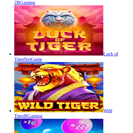
2
BGaming
Luck of
Tiger
NetGame
Wild
Tiger
BGaming