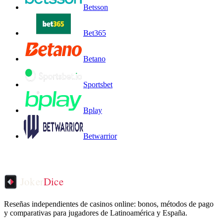
Betsson
Bet365
Betano
Sportsbet
Bplay
Betwarrior
Jogar em Betsson
Reseñas independientes de casinos online: bonos, métodos de pago
y comparativas para jugadores de Latinoamérica y España.