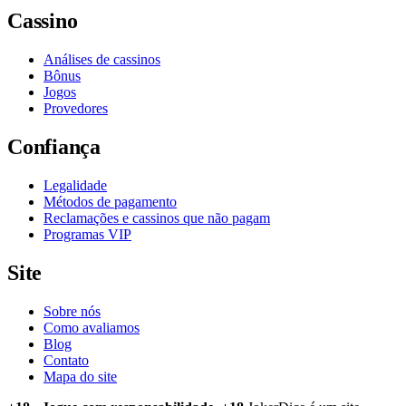
Cassino
Análises de cassinos
Bônus
Jogos
Provedores
Confiança
Legalidade
Métodos de pagamento
Reclamações e cassinos que não pagam
Programas VIP
Site
Sobre nós
Como avaliamos
Blog
Contato
Mapa do site