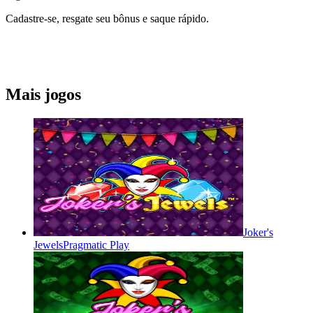
Cadastre-se, resgate seu bônus e saque rápido.
Jogar agora
Mais jogos
Joker's
Jewels
Pragmatic Play