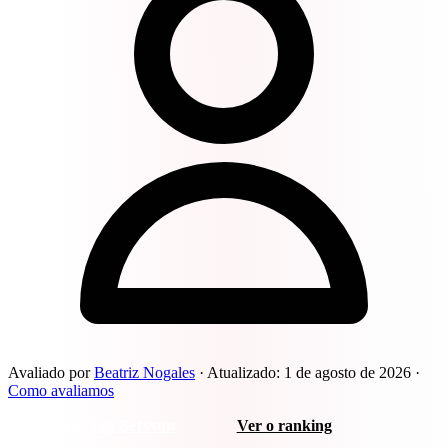
Avaliado por
Beatriz Nogales
·
Atualizado:
1 de agosto de 2026
·
Como avaliamos
Jogar em Betsson
Ver o ranking