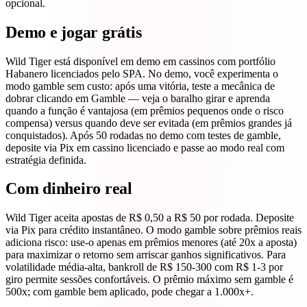
opcional.
Demo e jogar grátis
Wild Tiger está disponível em demo em cassinos com portfólio
Habanero licenciados pelo SPA. No demo, você experimenta o
modo gamble sem custo: após uma vitória, teste a mecânica de
dobrar clicando em Gamble — veja o baralho girar e aprenda
quando a função é vantajosa (em prêmios pequenos onde o risco
compensa) versus quando deve ser evitada (em prêmios grandes já
conquistados). Após 50 rodadas no demo com testes de gamble,
deposite via Pix em cassino licenciado e passe ao modo real com
estratégia definida.
Com dinheiro real
Wild Tiger aceita apostas de R$ 0,50 a R$ 50 por rodada. Deposite
via Pix para crédito instantâneo. O modo gamble sobre prêmios reais
adiciona risco: use-o apenas em prêmios menores (até 20x a aposta)
para maximizar o retorno sem arriscar ganhos significativos. Para
volatilidade média-alta, bankroll de R$ 150-300 com R$ 1-3 por
giro permite sessões confortáveis. O prêmio máximo sem gamble é
500x; com gamble bem aplicado, pode chegar a 1.000x+.