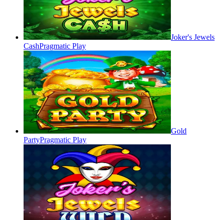
Joker's Jewels
Cash
Pragmatic Play
Gold
Party
Pragmatic Play