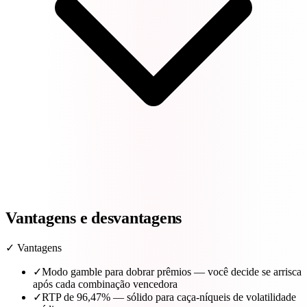
Vantagens e desvantagens
✓
Vantagens
✓
Modo gamble para dobrar prêmios — você decide se arrisca
após cada combinação vencedora
✓
RTP de 96,47% — sólido para caça-níqueis de volatilidade