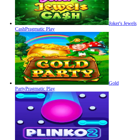
Joker's Jewels
Cash
Pragmatic Play
Gold
Party
Pragmatic Play