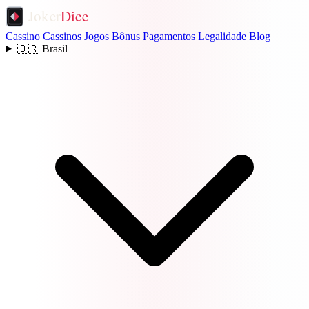
Cassino
Cassinos
Jogos
Bônus
Pagamentos
Legalidade
Blog
🇧🇷
Brasil