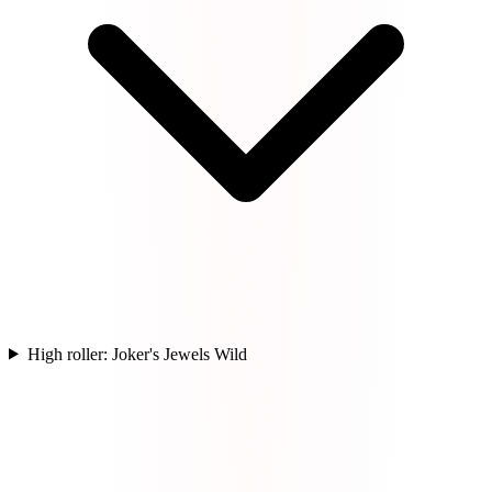
High roller: Joker's Jewels Wild