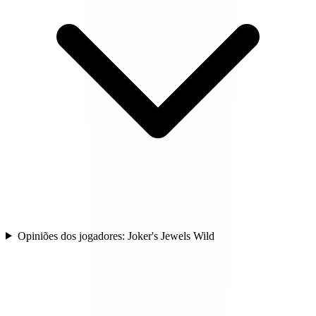
Opiniões dos jogadores: Joker's Jewels Wild