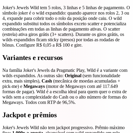
Joker's Jewels Wild tem 5 rolos, 3 linhas e 5 linhas de pagamento. O
símbolo joker é o wild expandido: quando aparece nos rolos 2, 3 ou
4, expande para cobrir todo o rolo da posição onde caiu. O wild
expandido substitui todos os símbolos exceto scatter e potencializa
combinações em todas as linhas de pagamento ativas. O scatter
(estrela) ativa giros grátis (3+ scatters). Durante os giros grátis, os
wilds expandidos ficam sticky (presos) por todas as rodadas de
bônus. Configure R$ 0,05 a R$ 100 e gire.
Variantes e recursos
Na família Joker's Jewels da Pragmatic Play, Wild é a variante com
wilds expandidos. As outras são:
Original
(sem funcionalidade
extra, mais simples),
Cash
(mecânica de moedas acumuladas +
pick-me) e
Megaways
(motor de Megaways com até 117.649
formas de pagar). Wild é a escolha ideal para quem quer o extra de
wilds sem a complexidade do Cash ou o alto número de formas do
Megaways. Todos com RTP de 96,5%.
Jackpot e prêmios
Joker's Jewels Wild não tem jackpot progressivo. Prêmio máximo
fixo:
1.000x a aposta
, alcançável com wild expandido em rolo