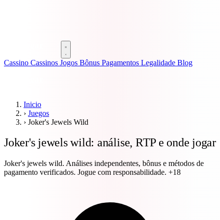
Jogar
Cassino
Cassinos
Jogos
Bônus
Pagamentos
Legalidade
Blog
Jogar
Inicio
›
Juegos
›
Joker's Jewels Wild
Joker's jewels wild: análise, RTP e onde jogar
Joker's jewels wild. Análises independentes, bônus e métodos de
pagamento verificados. Jogue com responsabilidade. +18