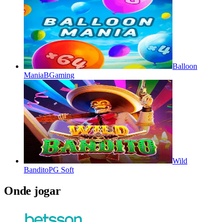
Balloon
Mania
BGaming
Wild
Bandito
PG Soft
Onde jogar