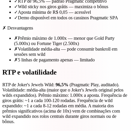
✓
RTP de 96,5% — padrão Pragmatic competitivo
✓
Wild sticky nos giros grátis — maximiza o bônus
✓
Aposta mínima de R$ 0,05 — acessível
✓
Demo disponível em todos os cassinos Pragmatic SPA
✗
Desvantagens
✗
Prêmio máximo de 1.000x — menor que Gold Party
(5.000x) ou Fortune Tiger (2.500x)
✗
Volatilidade média-alta — pode consumir bankroll em
sessões sem wild
✗
5 linhas de pagamento apenas — limitado
RTP e volatilidade
RTP de Joker's Jewels Wild:
96,5%
(Pragmatic Play, auditado).
Volatilidade: média-alta (maior que o Joker's Jewels original pelos
wilds expandidos). Prêmio máximo: 1.000x a aposta. Frequência de
giros grátis: ~1 a cada 100-120 rodadas. Frequência de wild
expandido: ~1 a cada 8-12 rodadas em média. A maioria dos
prêmios significativos (acima de 10x) vem de combinações com
wild expandido nos rolos centrais durante giros normais ou de
bônus.