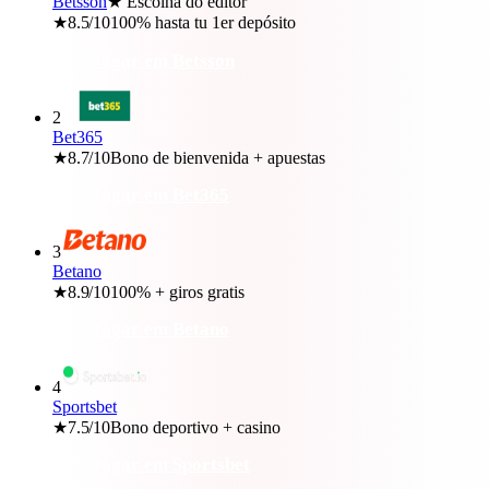
Betsson
★ Escolha do editor
★
8.5
/10
100% hasta tu 1er depósito
Jogar em Betsson
2
Bet365
★
8.7
/10
Bono de bienvenida + apuestas
Jogar em Bet365
3
Betano
★
8.9
/10
100% + giros gratis
Jogar em Betano
4
Sportsbet
★
7.5
/10
Bono deportivo + casino
Jogar em Sportsbet