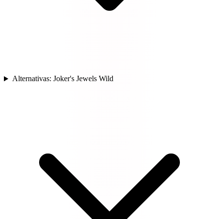
Alternativas: Joker's Jewels Wild