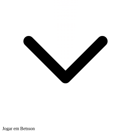
Jogar em Betsson