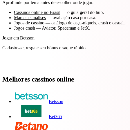
Aprofunde por tema antes de escolher onde jogar:
Cassinos online no Brasil
— o guia geral do hub.
Marcas e análises
— avaliação casa por casa.
Jogos de cassino
— catálogo de caça-níqueis, crash e casual.
Jogos crash
— Aviator, Spaceman e JetX.
Jogar em Betsson
Cadastre-se, resgate seu bônus e saque rápido.
Jogar agora
Melhores cassinos online
Betsson
Bet365