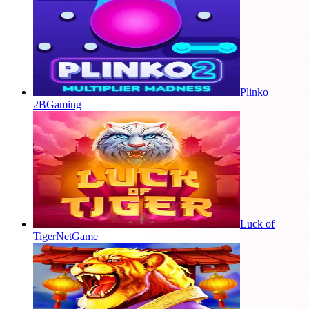
Plinko
2
BGaming
Luck of
Tiger
NetGame