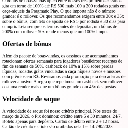
O bônus de boas-vindas típico entre nossos três primeiros cassinos
gira em torno de 100% até R$ 500 mais 100 a 200 rodadas grátis em
caça-níqueis da Pragmatic Play. O que importa não é o número
grande: é o rollover. Os que recomendamos exigem entre 30x e 35x
sobre o bônus, com teto de aposta de R$ 5 por rodada e 30 dias para
cumprir. Leia sempre os termos antes de depositar; um bônus de
200% com rollover 50x rende menos que um 100% limpo.
Ofertas de bônus
Além do pacote de boas-vindas, os cassinos que acompanhamos
rotacionam ofertas semanais para jogadores brasileiros: recargas de
fim de semana de 50%, cashback de 10% a 15% sobre perdas
líquidas, rodadas grátis vinculadas a caça-níqueis novos e missões
com prêmios em R$. Revisamos cada promoção para descartar as de
rollover abusivo. A regra que repetimos: um cashback sem rollover
costuma render mais que um bônus grande com 45x de apostas.
Velocidade de saque
A velocidade de saque foi nosso critério principal. Nos testes de
março de 2026, o Pix dominou: crédito entre 5 e 30 minutos, 24/7.
Boleto apenas para depósito. Cartão de débito entre 2 e 12 horas.
Cartão de crédito e cripto são proibidos pela Lei 14.790/2023 —