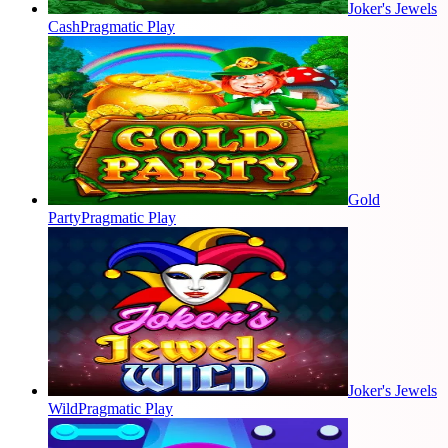
Joker's Jewels
Cash
Pragmatic Play
Gold
Party
Pragmatic Play
Joker's Jewels
Wild
Pragmatic Play