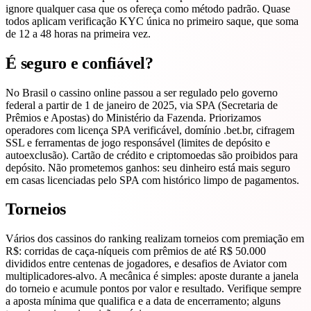
ignore qualquer casa que os ofereça como método padrão. Quase
todos aplicam verificação KYC única no primeiro saque, que soma
de 12 a 48 horas na primeira vez.
É seguro e confiável?
No Brasil o cassino online passou a ser regulado pelo governo
federal a partir de 1 de janeiro de 2025, via SPA (Secretaria de
Prêmios e Apostas) do Ministério da Fazenda. Priorizamos
operadores com licença SPA verificável, domínio .bet.br, cifragem
SSL e ferramentas de jogo responsável (limites de depósito e
autoexclusão). Cartão de crédito e criptomoedas são proibidos para
depósito. Não prometemos ganhos: seu dinheiro está mais seguro
em casas licenciadas pelo SPA com histórico limpo de pagamentos.
Torneios
Vários dos cassinos do ranking realizam torneios com premiação em
R$: corridas de caça-níqueis com prêmios de até R$ 50.000
divididos entre centenas de jogadores, e desafios de Aviator com
multiplicadores-alvo. A mecânica é simples: aposte durante a janela
do torneio e acumule pontos por valor e resultado. Verifique sempre
a aposta mínima que qualifica e a data de encerramento; alguns