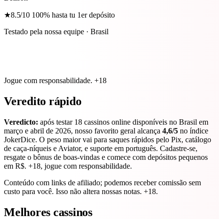
★
8.5
/10
100% hasta tu 1er depósito
Testado pela nossa equipe · Brasil
Jogar em Betsson →
Jogue com responsabilidade. +18
Veredito rápido
Veredicto:
após testar 18 cassinos online disponíveis no Brasil em
março e abril de 2026, nosso favorito geral alcança
4,6/5
no índice
JokerDice. O peso maior vai para saques rápidos pelo Pix, catálogo
de caça-níqueis e Aviator, e suporte em português. Cadastre-se,
resgate o bônus de boas-vindas e comece com depósitos pequenos
em R$. +18, jogue com responsabilidade.
Conteúdo com links de afiliado; podemos receber comissão sem
custo para você. Isso não altera nossas notas. +18.
Melhores cassinos