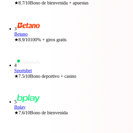
★
8.7
/10
Bono de bienvenida + apuestas
Jogar em Bet365
3
Betano
★
8.9
/10
100% + giros gratis
Jogar em Betano
4
Sportsbet
★
7.5
/10
Bono deportivo + casino
Jogar em Sportsbet
5
Bplay
★
7.6
/10
Bono de bienvenida
Jogar em Bplay