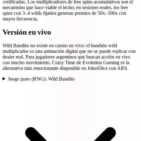
certificadas. Los multiplicadores de free spins acumulativos son el
mecanismo que hace viable el techo; en sesiones reales, los free
spins con 3–4 wilds fijados generan premios de 50x–500x con
mayor frecuencia.
Versión en vivo
Wild Bandito no existe en casino en vivo: el bandido wild
multiplicador es una animación digital que no se puede replicar con
dealer real. Para jugadores argentinos que buscan acción en vivo
con mucho movimiento, Crazy Time de Evolution Gaming es la
alternativa más emocionante disponible en JokerDice con ARS.
Juego justo (RNG): Wild Bandito