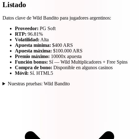
Listado
Datos clave de Wild Bandito para jugadores argentinos:
Proveedor:
PG Soft
RTP:
96.81%
Volatilidad:
Alta
Apuesta mínima:
$400 ARS
Apuesta máxima:
$100.000 ARS
Premio máximo:
10000x apuesta
Función bonus:
Sí — Wild Multiplicadores + Free Spins
Compra de bono:
Disponible en algunos casinos
Móvil:
Sí. HTML5
Nuestras pruebas: Wild Bandito