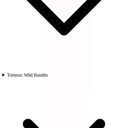
Torneos: Wild Bandito