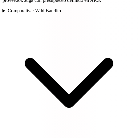
proveedor. Jugá con presupuesto definido en ARS.
Comparativa: Wild Bandito