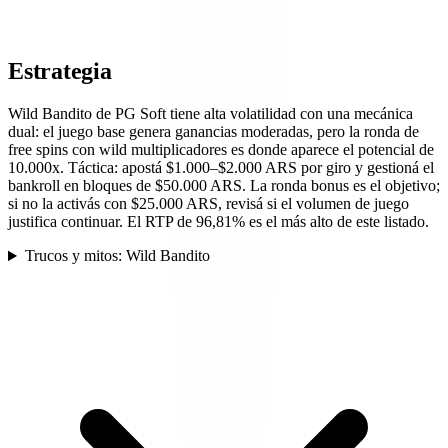
Estrategia
Wild Bandito de PG Soft tiene alta volatilidad con una mecánica
dual: el juego base genera ganancias moderadas, pero la ronda de
free spins con wild multiplicadores es donde aparece el potencial de
10.000x. Táctica: apostá $1.000–$2.000 ARS por giro y gestioná el
bankroll en bloques de $50.000 ARS. La ronda bonus es el objetivo;
si no la activás con $25.000 ARS, revisá si el volumen de juego
justifica continuar. El RTP de 96,81% es el más alto de este listado.
Trucos y mitos: Wild Bandito