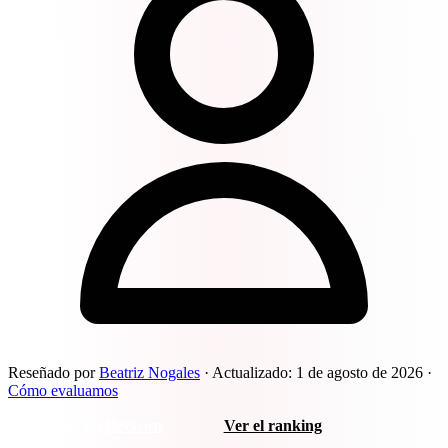
Reseñado por
Beatriz Nogales
·
Actualizado:
1 de agosto de 2026
·
Cómo evaluamos
Jugá en Betsson
Ver el ranking