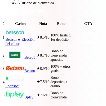
★
7.6
/10
Bono de bienvenida
Jugar en Bplay
#
Casino
Nota
Bono
CTA
Jugar
100% hasta tu
en
1
★
8.5
/10
Betsson
★ Elección
1er depósito
Betsson
del editor
Bono de
Jugar
2
★
8.7
/10
bienvenida +
Bet365
apuestas
100% + giros
Jugar
3
★
8.9
/10
Betano
gratis
Bono
Jugar
4
★
7.5
/10
deportivo +
Sportsbet
casino
Bono de
Jugar
5
★
7.6
/10
Bplay
bienvenida