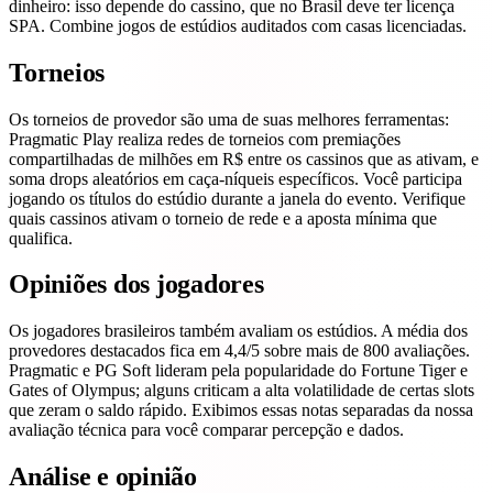
dinheiro: isso depende do cassino, que no Brasil deve ter licença
SPA. Combine jogos de estúdios auditados com casas licenciadas.
Torneios
Os torneios de provedor são uma de suas melhores ferramentas:
Pragmatic Play realiza redes de torneios com premiações
compartilhadas de milhões em R$ entre os cassinos que as ativam, e
soma drops aleatórios em caça-níqueis específicos. Você participa
jogando os títulos do estúdio durante a janela do evento. Verifique
quais cassinos ativam o torneio de rede e a aposta mínima que
qualifica.
Opiniões dos jogadores
Os jogadores brasileiros também avaliam os estúdios. A média dos
provedores destacados fica em 4,4/5 sobre mais de 800 avaliações.
Pragmatic e PG Soft lideram pela popularidade do Fortune Tiger e
Gates of Olympus; alguns criticam a alta volatilidade de certas slots
que zeram o saldo rápido. Exibimos essas notas separadas da nossa
avaliação técnica para você comparar percepção e dados.
Análise e opinião