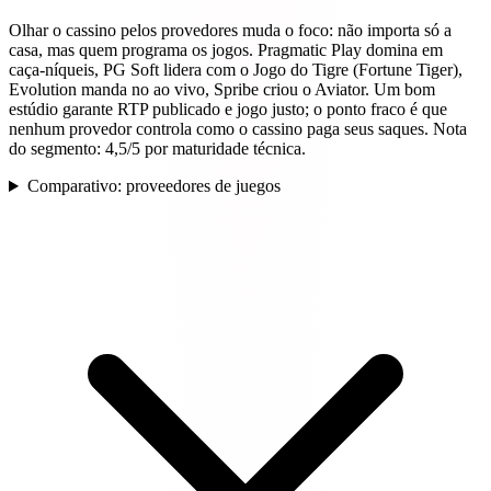
Olhar o cassino pelos provedores muda o foco: não importa só a
casa, mas quem programa os jogos. Pragmatic Play domina em
caça-níqueis, PG Soft lidera com o Jogo do Tigre (Fortune Tiger),
Evolution manda no ao vivo, Spribe criou o Aviator. Um bom
estúdio garante RTP publicado e jogo justo; o ponto fraco é que
nenhum provedor controla como o cassino paga seus saques. Nota
do segmento: 4,5/5 por maturidade técnica.
Comparativo: proveedores de juegos