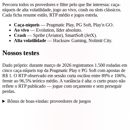
Percorra todos os provedores e filtre pelo que lhe interessa: caça-
níqueis de alta volatilidade, jogo ao vivo, crash ou slots clássicos.
Cada ficha resume estilo, RTP médio e jogos estrela.
Caça-níqueis
— Pragmatic Play, PG Soft, Play'n GO.
Ao vivo
— Evolution, líder absoluto.
Crash
— Spribe (Aviator), SmartSoft (JetX).
Alta volatilidade
— Hacksaw Gaming, Nolimit City.
Nossos testes
Dado próprio: durante março de 2026 registramos 1.500 rodadas em
cinco caça-níqueis top da Pragmatic Play e PG Soft com apostas de
R$ 1. O RTP observado em sessão curta oscilou entre 89% e 106%,
frente ao 96,5% teórico médio. A variância é alta: o curto prazo não
reflete o RTP publicado — jogue com orçamento e sem perseguir
perdas.
Bônus de boas-vindas: proveedores de juegos