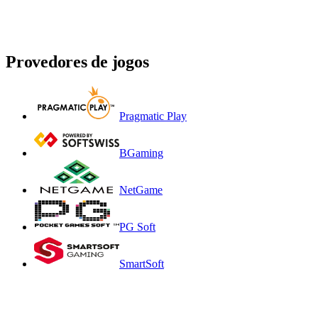
Jogar agora
Provedores de jogos
Pragmatic Play
BGaming
NetGame
PG Soft
SmartSoft
Jogar em Betsson