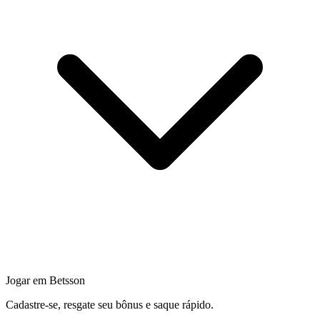
Jogar em Betsson
Cadastre-se, resgate seu bônus e saque rápido.