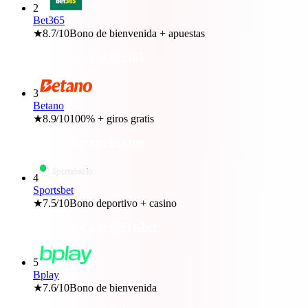
2
Bet365
★
8.7
/10
Bono de bienvenida + apuestas
Jogar em Bet365
3
Betano
★
8.9
/10
100% + giros gratis
Jogar em Betano
4
Sportsbet
★
7.5
/10
Bono deportivo + casino
Jogar em Sportsbet
5
Bplay
★
7.6
/10
Bono de bienvenida