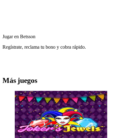
Jugar en Betsson
Regístrate, reclama tu bono y cobra rápido.
Jugar ahora
Más juegos