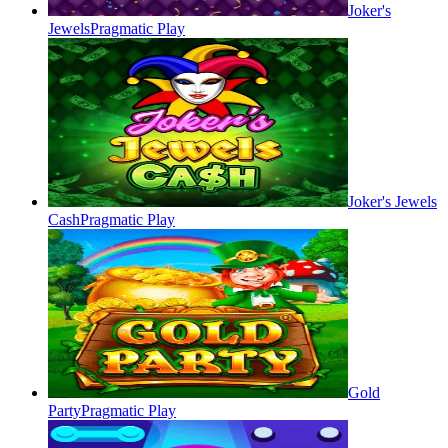
Joker's
Jewels
Pragmatic Play
Joker's Jewels
Cash
Pragmatic Play
Gold
Party
Pragmatic Play