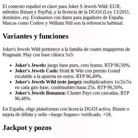
El contexto español es clave para Joker S Jewels Wild: EUR,
métodos Bizum y PayPal, y la licencia de la DGOJ (Ley 13/2011,
dominios .es). Evaluamos con datos para jugadores de España.
Marcas como Codere y William Hill son la referencia habitual.
Variantes y funciones
Joker's Jewels Wild pertenece a la familia de cuatro tragaperras de
Pragmatic Play con base clásica 5x5:
Joker's Jewels:
juego base puro, cero bonus. RTP 96,50%.
Joker's Jewels Cash:
Hold & Win con premio Grand
escalable a la apuesta en euros. RTP 96,49%.
Joker's Jewels Wild (este juego):
multiplicadores 1x/2x/5x
en cada giro base, combinables hasta 25x. RTP 96,50%.
Joker's Jewels Bonanza:
Cluster Pays con cascadas. RTP
96,48%.
En España, elige plataformas con licencia DGOJ activa, Bizum o
tarjeta de débito y sello «Juego Seguro» verificado. +18.
Jackpot y pozos