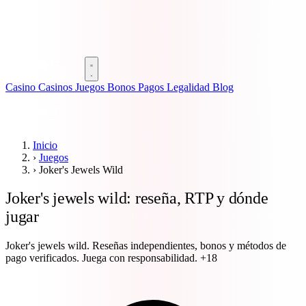
Jugar
Casino
Casinos
Juegos
Bonos
Pagos
Legalidad
Blog
Jugar
Inicio
›
Juegos
›
Joker's Jewels Wild
Joker's jewels wild: reseña, RTP y dónde
jugar
Joker's jewels wild. Reseñas independientes, bonos y métodos de
pago verificados. Juega con responsabilidad. +18