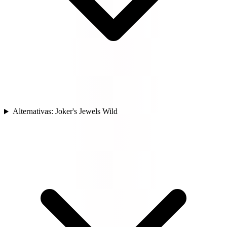
Alternativas: Joker's Jewels Wild