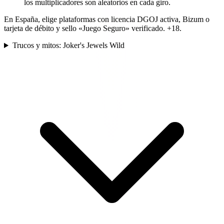
los multiplicadores son aleatorios en cada giro.
En España, elige plataformas con licencia DGOJ activa, Bizum o
tarjeta de débito y sello «Juego Seguro» verificado. +18.
Trucos y mitos: Joker's Jewels Wild