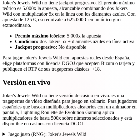
Joker's Jewels Wild no tiene jackpot progresivo. El premio máximo
teórico es 5.000x la apuesta, alcanzable combinando dos Jokers
Wild con multiplicador 5x en la línea con los diamantes azules. Con
apuesta de 125 €, eso equivale a 625.000 € en un único giro
extraordinario.
Premio máximo teórico:
5.000x la apuesta
Condición:
dos Jokers 5x + diamantes azules en línea activa
Jackpot progresivo:
No disponible
Para jugar Joker's Jewels Wild con apuestas reales desde España,
elige plataformas con licencia DGOJ que acepten Bizum o tarjeta y
publiquen el RTP de sus tragaperras clásicas. +18.
Versión en vivo
Joker's Jewels Wild no tiene versión de casino en vivo: es una
tragaperras de vídeo diseñada para juego en solitario. Para jugadores
españoles que buscan multiplicadores aleatorios con un animador en
pantalla, Lightning Roulette de Evolution Gaming aplica
multiplicadores de hasta 500x sobre números seleccionados y está
disponible en casinos con licencia DGOJ.
Juego justo (RNG): Joker's Jewels Wild