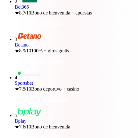
2
Bet365
★
8.7
/10
Bono de bienvenida + apuestas
Jugar en Bet365
3
Betano
★
8.9
/10
100% + giros gratis
Jugar en Betano
4
Sportsbet
★
7.5
/10
Bono deportivo + casino
Jugar en Sportsbet
5
Bplay
★
7.6
/10
Bono de bienvenida
Jugar en Bplay