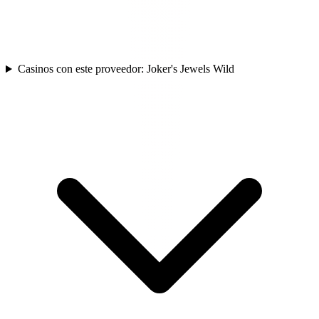
Casinos con este proveedor: Joker's Jewels Wild