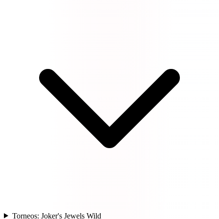
Torneos: Joker's Jewels Wild