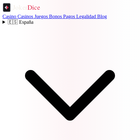
Casino
Casinos
Juegos
Bonos
Pagos
Legalidad
Blog
🇪🇸
España