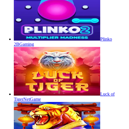
Plinko
2
BGaming
Luck of
Tiger
NetGame