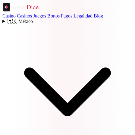
Casino
Casinos
Juegos
Bonos
Pagos
Legalidad
Blog
🇲🇽
México