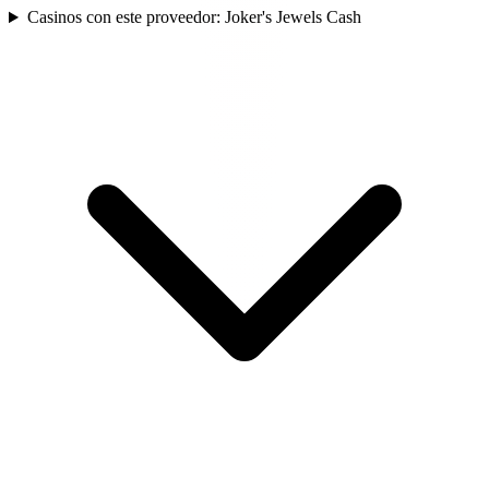
Casinos con este proveedor: Joker's Jewels Cash