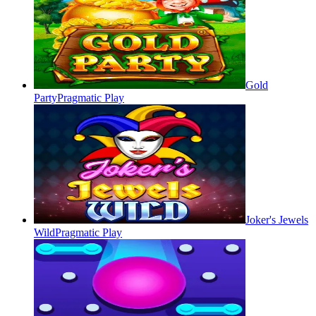
Gold
Party
Pragmatic Play
Joker's Jewels
Wild
Pragmatic Play