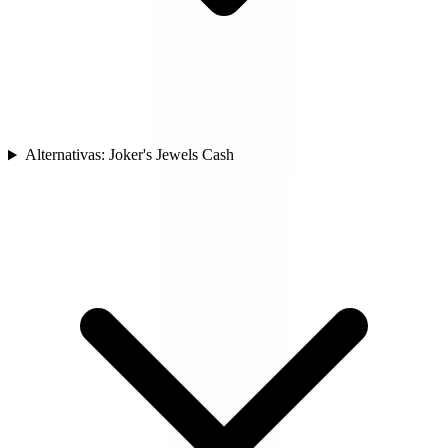
Alternativas: Joker's Jewels Cash