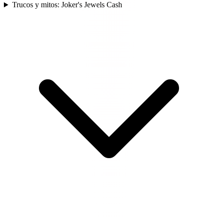
Trucos y mitos: Joker's Jewels Cash