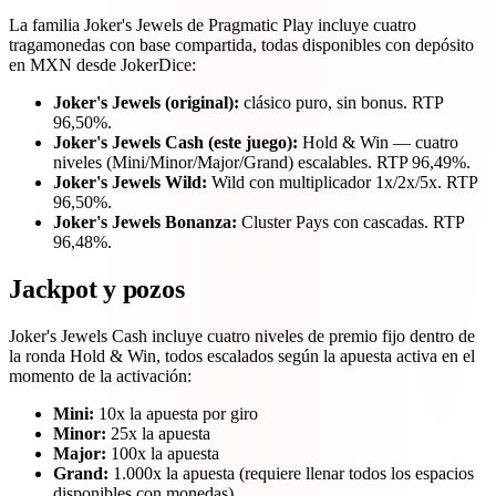
La familia Joker's Jewels de Pragmatic Play incluye cuatro
tragamonedas con base compartida, todas disponibles con depósito
en MXN desde JokerDice:
Joker's Jewels (original):
clásico puro, sin bonus. RTP
96,50%.
Joker's Jewels Cash (este juego):
Hold & Win — cuatro
niveles (Mini/Minor/Major/Grand) escalables. RTP 96,49%.
Joker's Jewels Wild:
Wild con multiplicador 1x/2x/5x. RTP
96,50%.
Joker's Jewels Bonanza:
Cluster Pays con cascadas. RTP
96,48%.
Jackpot y pozos
Joker's Jewels Cash incluye cuatro niveles de premio fijo dentro de
la ronda Hold & Win, todos escalados según la apuesta activa en el
momento de la activación:
Mini:
10x la apuesta por giro
Minor:
25x la apuesta
Major:
100x la apuesta
Grand:
1.000x la apuesta (requiere llenar todos los espacios
disponibles con monedas)