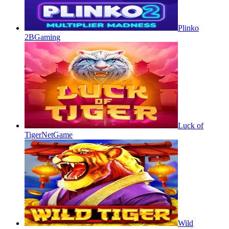
Plinko
2
BGaming
Luck of
Tiger
NetGame
Wild