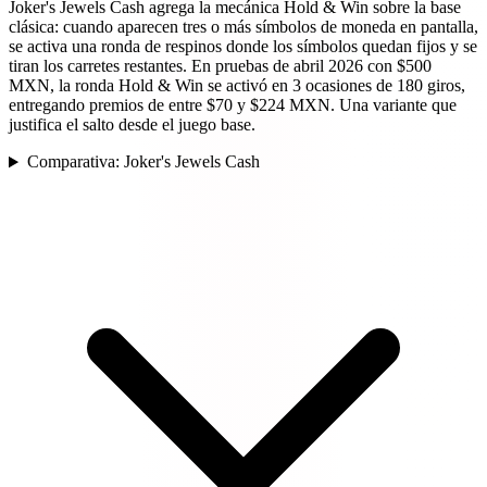
Joker's Jewels Cash agrega la mecánica Hold & Win sobre la base
clásica: cuando aparecen tres o más símbolos de moneda en pantalla,
se activa una ronda de respinos donde los símbolos quedan fijos y se
tiran los carretes restantes. En pruebas de abril 2026 con $500
MXN, la ronda Hold & Win se activó en 3 ocasiones de 180 giros,
entregando premios de entre $70 y $224 MXN. Una variante que
justifica el salto desde el juego base.
Comparativa: Joker's Jewels Cash