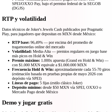
SPEI/OXXO Pay, bajo el permiso federal de la SEGOB
(DGJS)
RTP y volatilidad
Datos técnicos de Joker's Jewels Cash publicados por Pragmatic
Play, para jugadores que depositan en MXN desde México:
RTP base:
96,49% — por encima del promedio de
tragamonedas online del mercado
Volatilidad:
Media-Alta — premios regulares en juego base
más picos en Hold & Win
Premio máximo:
1.000x apuesta (Grand en Hold & Win) —
con $1.000 MXN equivale a $1.000.000 MXN
Frecuencia Hold & Win:
aproximadamente cada 55-70 giros
(estimación basada en pruebas propias de mayo 2026 con
depósito vía SPEI)
Líneas de pago:
5 fijas (estilo clásico Joker)
Depósito mínimo:
desde $50 MXN vía SPEI, OXXO o
Mercado Pago desde México
Demo y jugar gratis