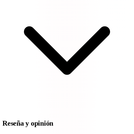
Reseña y opinión