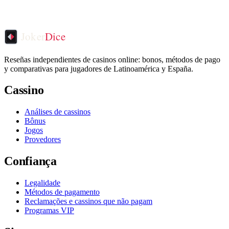
Jogar em Betsson
Reseñas independientes de casinos online: bonos, métodos de pago
y comparativas para jugadores de Latinoamérica y España.
Cassino
Análises de cassinos
Bônus
Jogos
Provedores
Confiança
Legalidade
Métodos de pagamento
Reclamações e cassinos que não pagam
Programas VIP