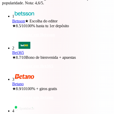
popularidade. Nota: 4,6/5.
1
Betsson
★ Escolha do editor
★
8.5
/10
100% hasta tu 1er depósito
Jogar em Betsson
2
Bet365
★
8.7
/10
Bono de bienvenida + apuestas
Jogar em Bet365
3
Betano
★
8.9
/10
100% + giros gratis
Jogar em Betano
4