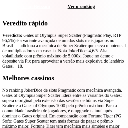
Jogar em Betsson
Ver o ranking
Veredito rápido
Veredicto:
Gates of Olympus Super Scatter (Pragmatic Play, RTP
96,5%) é a variante avançada de um dos slots mais jogados no
Brasil — adiciona a mecânica de Super Scatter que eleva o potencial
de multiplicadores em cascata. Nota JokerDice: 4,6/5. Alta
volatilidade com prêmio máximo de 5.000x. Jogue no demo e
deposite via Pix para aproveitar a versão mais explosiva do lendário
Gates. +18.
Melhores cassinos
No ranking JokerDice de slots Pragmatic com mecânica avançada,
Gates of Olympus Super Scatter lidera entre as variantes do Gates:
supera o original pela extensão das sessões de bônus via Super
Scatter e a Gates of Olympus 1000 pelo prêmio máximo. Para a
comunidade brasileira de jogadores, é o upgrade natural após
dominar o Gates original. Em comparação com Fortune Tiger (PG
Soft): Gates Super Scatter tem mais formas de pagar e prêmio
máximo maior; Fortune Tiger tem mecânica mais simples e maior