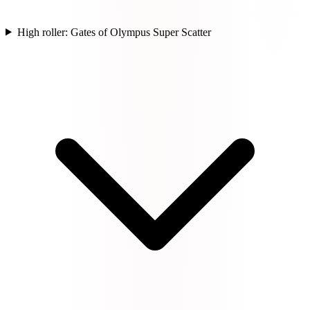
High roller: Gates of Olympus Super Scatter