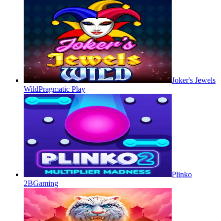
Joker's Jewels
Wild
Pragmatic Play
Plinko
2
BGaming