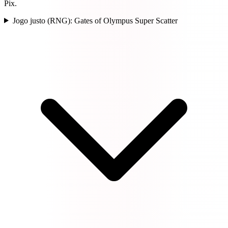
Pix.
Jogo justo (RNG): Gates of Olympus Super Scatter