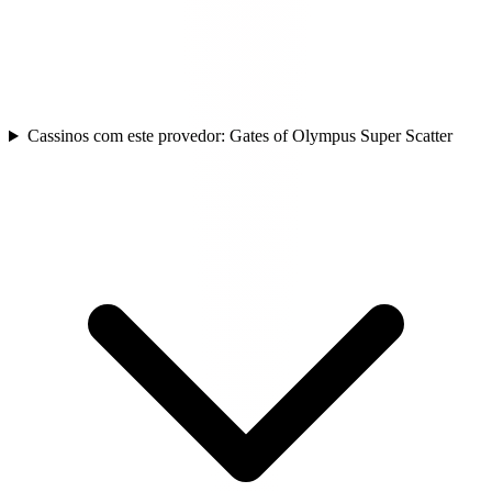
Cassinos com este provedor: Gates of Olympus Super Scatter