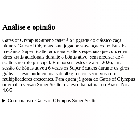
Análise e opinião
Gates of Olympus Super Scatter é o upgrade do clássico caça-
níqueis Gates of Olympus para jogadores avançados no Brasil: a
mecânica Super Scatter adiciona scatters especiais que concedem
giros grátis adicionais durante o bônus ativo, sem precisar de 4+
scatters no rolo principal. Em nossos testes de abril 2026, uma
sessão de bônus ativou 6 vezes os Super Scatters durante os giros
grátis — resultando em mais de 40 giros consecutivos com
multiplicadores crescentes. Para quem já gosta do Gates of Olympus
original, a versão Super Scatter é a escolha natural no Brasil. Nota:
4,6/5.
Comparativo: Gates of Olympus Super Scatter