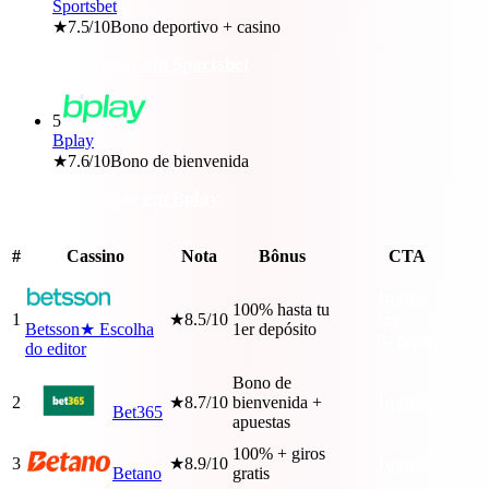
Sportsbet
★
7.5
/10
Bono deportivo + casino
Jogar em Sportsbet
5
Bplay
★
7.6
/10
Bono de bienvenida
Jogar em Bplay
#
Cassino
Nota
Bônus
CTA
Jogar
100% hasta tu
em
1
★
8.5
/10
Betsson
★ Escolha
1er depósito
Betsson
do editor
Bono de
Jogar
2
★
8.7
/10
bienvenida +
Bet365
apuestas
100% + giros
Jogar
3
★
8.9
/10
Betano
gratis