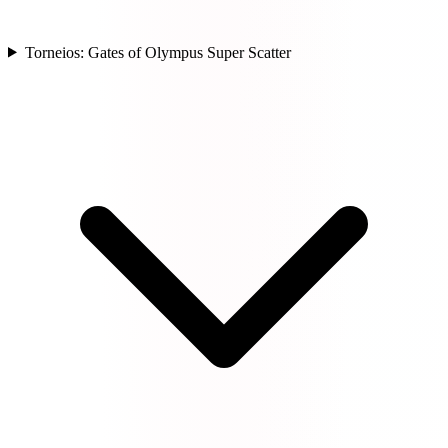
Torneios: Gates of Olympus Super Scatter