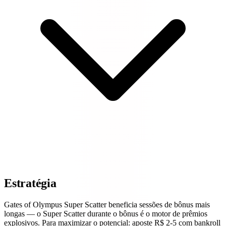
Estratégia
Gates of Olympus Super Scatter beneficia sessões de bônus mais
longas — o Super Scatter durante o bônus é o motor de prêmios
explosivos. Para maximizar o potencial: aposte R$ 2-5 com bankroll