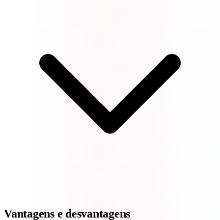
Vantagens e desvantagens