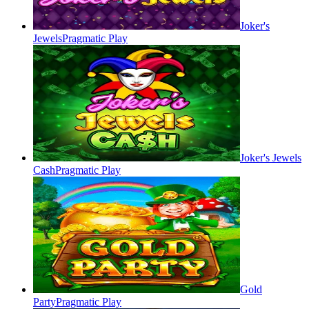
Joker's
Jewels
Pragmatic Play
Joker's Jewels
Cash
Pragmatic Play
Gold
Party
Pragmatic Play