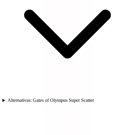
Alternativas: Gates of Olympus Super Scatter