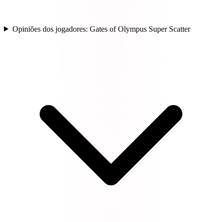
Opiniões dos jogadores: Gates of Olympus Super Scatter