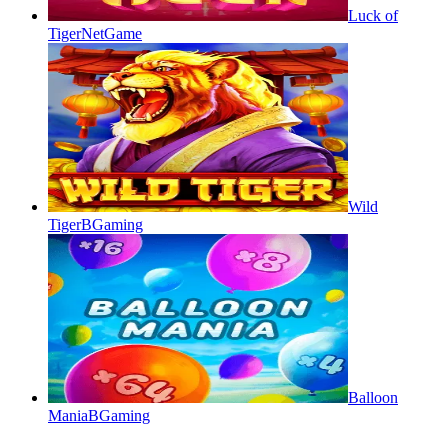
Luck of
Tiger
NetGame
Wild
Tiger
BGaming
Balloon
Mania
BGaming