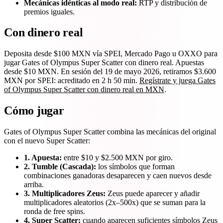
Mecánicas idénticas al modo real:
RTP y distribución de
premios iguales.
Con dinero real
Deposita desde $100 MXN vía SPEI, Mercado Pago u OXXO para
jugar Gates of Olympus Super Scatter con dinero real. Apuestas
desde $10 MXN. En sesión del 19 de mayo 2026, retiramos $3.600
MXN por SPEI: acreditado en 2 h 50 min.
Regístrate y juega Gates
of Olympus Super Scatter con dinero real en MXN
.
Cómo jugar
Gates of Olympus Super Scatter combina las mecánicas del original
con el nuevo Super Scatter:
1. Apuesta:
entre $10 y $2.500 MXN por giro.
2. Tumble (Cascada):
los símbolos que forman
combinaciones ganadoras desaparecen y caen nuevos desde
arriba.
3. Multiplicadores Zeus:
Zeus puede aparecer y añadir
multiplicadores aleatorios (2x–500x) que se suman para la
ronda de free spins.
4. Super Scatter:
cuando aparecen suficientes símbolos Zeus