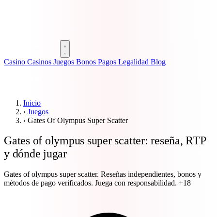
Jugar
Casino
Casinos
Juegos
Bonos
Pagos
Legalidad
Blog
Jugar
Inicio
›
Juegos
›
Gates Of Olympus Super Scatter
Gates of olympus super scatter: reseña, RTP
y dónde jugar
Gates of olympus super scatter. Reseñas independientes, bonos y
métodos de pago verificados. Juega con responsabilidad. +18