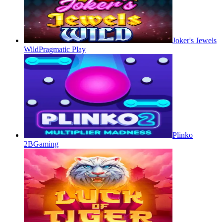
Joker's Jewels
Wild
Pragmatic Play
Plinko
2
BGaming