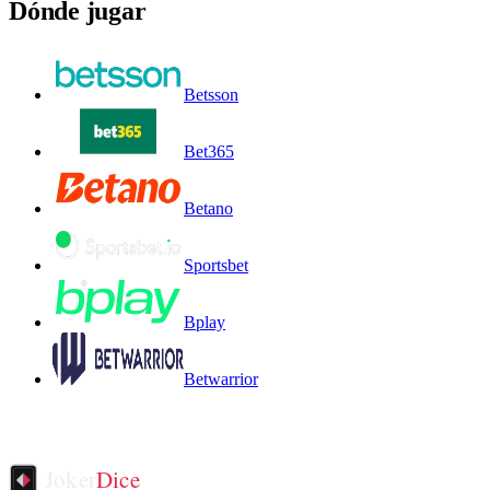
Dónde jugar
Betsson
Bet365
Betano
Sportsbet
Bplay
Betwarrior
Jugar en Betsson