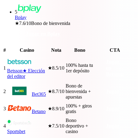
5
Bplay
★
7.6
/10
Bono de bienvenida
Jugar en Bplay
#
Casino
Nota
Bono
CTA
Jugar
100% hasta tu
en
1
★
8.5
/10
Betsson
★ Elección
1er depósito
Betsson
del editor
Bono de
Jugar
2
★
8.7
/10
bienvenida +
Bet365
apuestas
100% + giros
Jugar
3
★
8.9
/10
Betano
gratis
Bono
Jugar
4
★
7.5
/10
deportivo +
Sportsbet
casino