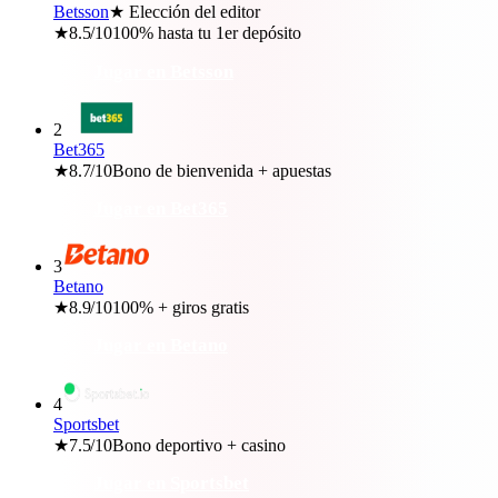
Betsson
★ Elección del editor
★
8.5
/10
100% hasta tu 1er depósito
Jugar en Betsson
2
Bet365
★
8.7
/10
Bono de bienvenida + apuestas
Jugar en Bet365
3
Betano
★
8.9
/10
100% + giros gratis
Jugar en Betano
4
Sportsbet
★
7.5
/10
Bono deportivo + casino
Jugar en Sportsbet