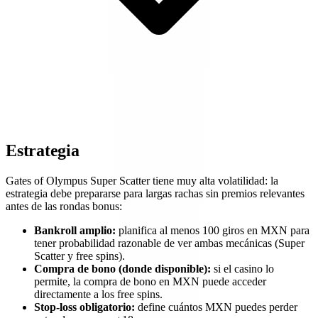
Estrategia
Gates of Olympus Super Scatter tiene muy alta volatilidad: la
estrategia debe prepararse para largas rachas sin premios relevantes
antes de las rondas bonus:
Bankroll amplio:
planifica al menos 100 giros en MXN para
tener probabilidad razonable de ver ambas mecánicas (Super
Scatter y free spins).
Compra de bono (donde disponible):
si el casino lo
permite, la compra de bono en MXN puede acceder
directamente a los free spins.
Stop-loss obligatorio:
define cuántos MXN puedes perder