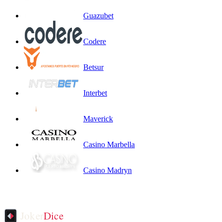
Guazubet
Codere
Betsur
Interbet
Maverick
Casino Marbella
Casino Madryn
Jugar en Betsson