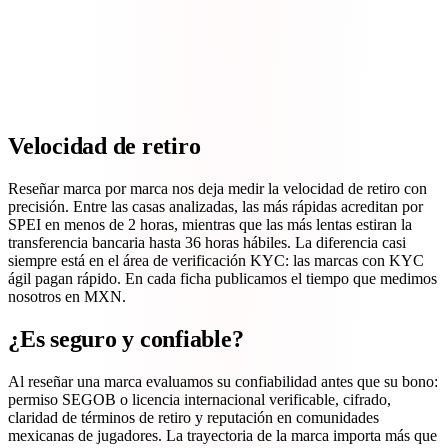
Velocidad de retiro
Reseñar marca por marca nos deja medir la velocidad de retiro con
precisión. Entre las casas analizadas, las más rápidas acreditan por
SPEI en menos de 2 horas, mientras que las más lentas estiran la
transferencia bancaria hasta 36 horas hábiles. La diferencia casi
siempre está en el área de verificación KYC: las marcas con KYC
ágil pagan rápido. En cada ficha publicamos el tiempo que medimos
nosotros en MXN.
¿Es seguro y confiable?
Al reseñar una marca evaluamos su confiabilidad antes que su bono:
permiso SEGOB o licencia internacional verificable, cifrado,
claridad de términos de retiro y reputación en comunidades
mexicanas de jugadores. La trayectoria de la marca importa más que