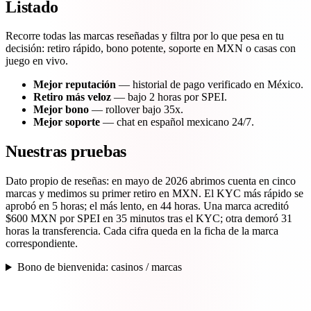
Listado
Recorre todas las marcas reseñadas y filtra por lo que pesa en tu
decisión: retiro rápido, bono potente, soporte en MXN o casas con
juego en vivo.
Mejor reputación
— historial de pago verificado en México.
Retiro más veloz
— bajo 2 horas por SPEI.
Mejor bono
— rollover bajo 35x.
Mejor soporte
— chat en español mexicano 24/7.
Nuestras pruebas
Dato propio de reseñas: en mayo de 2026 abrimos cuenta en cinco
marcas y medimos su primer retiro en MXN. El KYC más rápido se
aprobó en 5 horas; el más lento, en 44 horas. Una marca acreditó
$600 MXN por SPEI en 35 minutos tras el KYC; otra demoró 31
horas la transferencia. Cada cifra queda en la ficha de la marca
correspondiente.
Bono de bienvenida: casinos / marcas