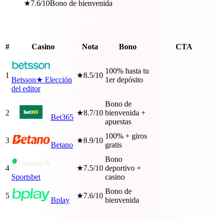
★
7.6
/10
Bono de bienvenida
Jugar en Bplay
#
Casino
Nota
Bono
CTA
Jugar
100% hasta tu
en
1
★
8.5
/10
Betsson
★ Elección
1er depósito
Betsson
del editor
Bono de
Jugar
2
★
8.7
/10
bienvenida +
Bet365
apuestas
100% + giros
Jugar
3
★
8.9
/10
Betano
gratis
Bono
Jugar
4
★
7.5
/10
deportivo +
Sportsbet
casino
Bono de
Jugar
5
★
7.6
/10
Bplay
bienvenida