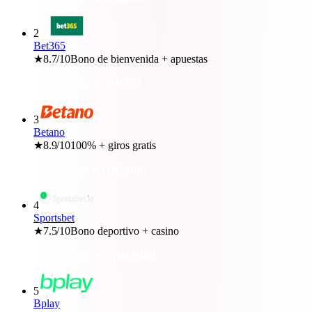
2
Bet365
★
8.7
/10
Bono de bienvenida + apuestas
Jugar en Bet365
3
Betano
★
8.9
/10
100% + giros gratis
Jugar en Betano
4
Sportsbet
★
7.5
/10
Bono deportivo + casino
Jugar en Sportsbet
5
Bplay