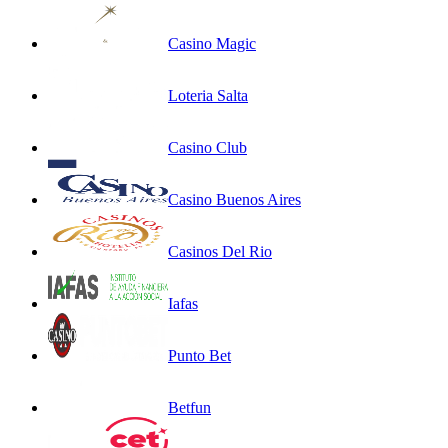
Casino Magic
Loteria Salta
Casino Club
Casino Buenos Aires
Casinos Del Rio
Iafas
Punto Bet
Betfun