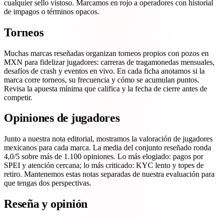
cualquier sello vistoso. Marcamos en rojo a operadores con historial
de impagos o términos opacos.
Torneos
Muchas marcas reseñadas organizan torneos propios con pozos en
MXN para fidelizar jugadores: carreras de tragamonedas mensuales,
desafíos de crash y eventos en vivo. En cada ficha anotamos si la
marca corre torneos, su frecuencia y cómo se acumulan puntos.
Revisa la apuesta mínima que califica y la fecha de cierre antes de
competir.
Opiniones de jugadores
Junto a nuestra nota editorial, mostramos la valoración de jugadores
mexicanos para cada marca. La media del conjunto reseñado ronda
4,0/5 sobre más de 1.100 opiniones. Lo más elogiado: pagos por
SPEI y atención cercana; lo más criticado: KYC lento y topes de
retiro. Mantenemos estas notas separadas de nuestra evaluación para
que tengas dos perspectivas.
Reseña y opinión