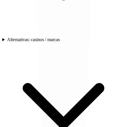
Alternativas: casinos / marcas