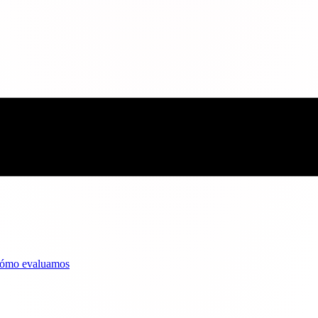
ómo evaluamos