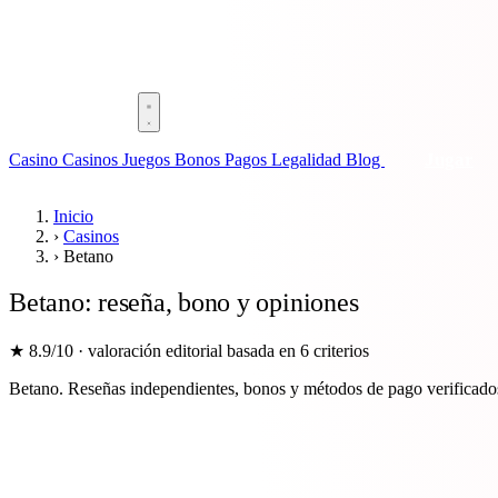
Jugar
Jugar
Casino
Casinos
Juegos
Bonos
Pagos
Legalidad
Blog
Inicio
›
Casinos
›
Betano
Betano: reseña, bono y opiniones
★
8.9
/10
· valoración editorial basada en 6 criterios
Betano. Reseñas independientes, bonos y métodos de pago verificado