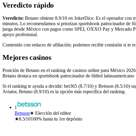
Veredicto rápido
Veredicto:
Betano obtiene 8.9/10 en JokerDice. Es el operador con m
minutos. Lo recomendamos si priorizas sportsbook patrocinador de fút
juega desde México con pagos como SPEI, OXXO Pay y Mercado Pago,
apoyo profesional.
Contenido con enlaces de afiliación; podemos recibir comisión si te re
Mejores casinos
Posición de Betano en el ranking de casinos online para México 2026
Betano destaca en sportsbook patrocinador de fútbol latinoamericano 
Si el ranking te ayuda a decidir: bet365 (8.7/10) y Betsson (8.5/10) 
Aviator, Betano (8.9/10) es la opción más específica del ranking.
1
Betsson
★ Elección del editor
★
8.5
/10
100% hasta tu 1er depósito
Jugar en Betsson