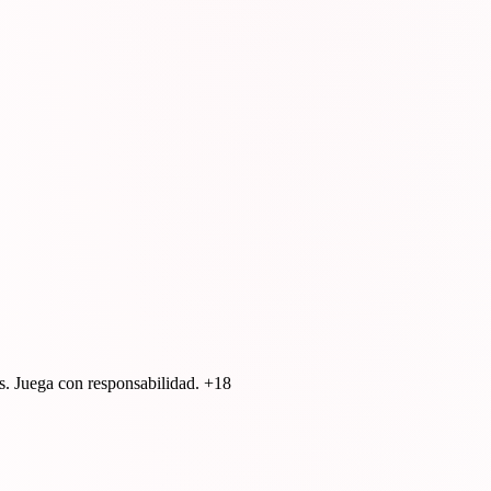
s. Juega con responsabilidad. +18