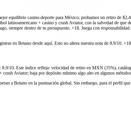
ejor equilibrio casino-deporte para México; probamos un retiro de $2
bol latinoamericano + casino y crash Aviator, con la salvedad de que 
 siempre dentro de tu presupuesto. +18. Juega con responsabilidad. 
gistras en Betano desde aquí. Esto no altera nuestra nota de 8.9/10. +18
: 8.9/10. Este índice refleja: velocidad de retiro en MXN (35%), cat
+ crash Aviator; baja por depósito mínimo algo alto en algunos métodos
superan a Betano en la puntuación global. Sin embargo, para el perfil qu