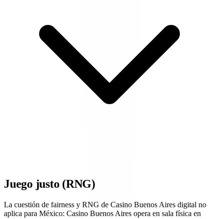
Juego justo (RNG)
La cuestión de fairness y RNG de Casino Buenos Aires digital no
aplica para México: Casino Buenos Aires opera en sala física en