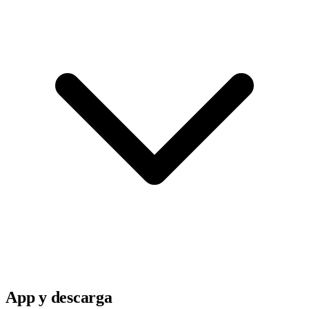
App y descarga