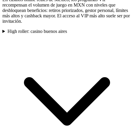
recompensan el volumen de juego en MXN con niveles que
desbloquean beneficios: retiros priorizados, gestor personal, límites
más altos y cashback mayor. El acceso al VIP más alto suele ser por
invitación.
High roller: casino buenos aires