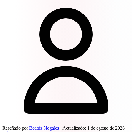
Reseñado por
Beatriz Nogales
·
Actualizado:
1 de agosto de 2026
·