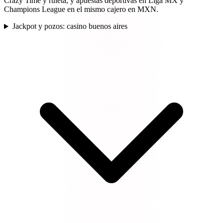
Crazy Time y ruleta, y apuestas deportivas en Liga MX y
Champions League en el mismo cajero en MXN.
Jackpot y pozos: casino buenos aires