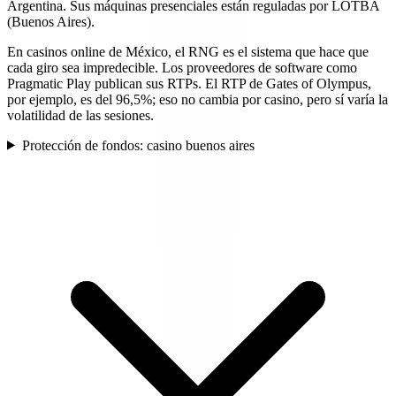
Argentina. Sus máquinas presenciales están reguladas por LOTBA
(Buenos Aires).
En casinos online de México, el RNG es el sistema que hace que
cada giro sea impredecible. Los proveedores de software como
Pragmatic Play publican sus RTPs. El RTP de Gates of Olympus,
por ejemplo, es del 96,5%; eso no cambia por casino, pero sí varía la
volatilidad de las sesiones.
Protección de fondos: casino buenos aires