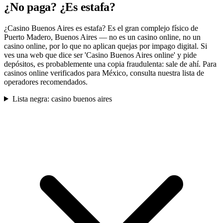
¿No paga? ¿Es estafa?
¿Casino Buenos Aires es estafa? Es el gran complejo físico de
Puerto Madero, Buenos Aires — no es un casino online, no un
casino online, por lo que no aplican quejas por impago digital. Si
ves una web que dice ser 'Casino Buenos Aires online' y pide
depósitos, es probablemente una copia fraudulenta: sale de ahí. Para
casinos online verificados para México, consulta nuestra lista de
operadores recomendados.
Lista negra: casino buenos aires