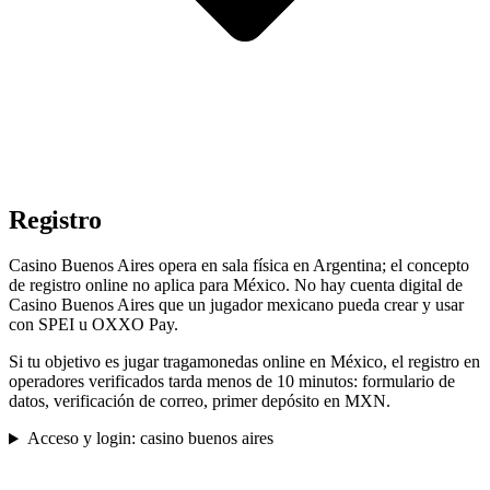
Registro
Casino Buenos Aires opera en sala física en Argentina; el concepto
de registro online no aplica para México. No hay cuenta digital de
Casino Buenos Aires que un jugador mexicano pueda crear y usar
con SPEI u OXXO Pay.
Si tu objetivo es jugar tragamonedas online en México, el registro en
operadores verificados tarda menos de 10 minutos: formulario de
datos, verificación de correo, primer depósito en MXN.
Acceso y login: casino buenos aires