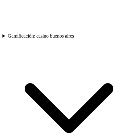
Gamificación: casino buenos aires