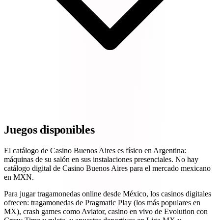
Juegos disponibles
El catálogo de Casino Buenos Aires es físico en Argentina:
máquinas de su salón en sus instalaciones presenciales. No hay
catálogo digital de Casino Buenos Aires para el mercado mexicano
en MXN.
Para jugar tragamonedas online desde México, los casinos digitales
ofrecen: tragamonedas de Pragmatic Play (los más populares en
MX), crash games como Aviator, casino en vivo de Evolution con