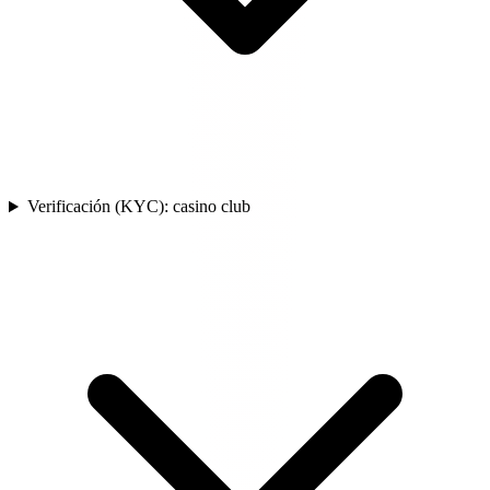
Verificación (KYC): casino club