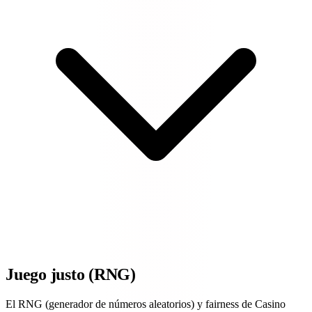
Juego justo (RNG)
El RNG (generador de números aleatorios) y fairness de Casino