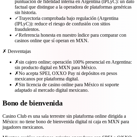
puntuación de fidelidad interna en Argentina (IPLyC): un dato
factual que distingue a la operadora de plataformas genéricas
sin historia.
✓
Trayectoria comprobada bajo regulación (Argentina
(IPLyC)): reduce el riesgo de confusión con sitios
fraudulentos.
✓
Referencia honesta en nuestro índice para comparar con
casinos online que sí operan en MXN.
✗
Desventajas
✗
sin cajero online; operación 100% presencial en Argentina:
sin producto digital en MXN para México.
✗
No acepta SPEI, OXXO Pay ni depósitos en pesos
mexicanos por plataforma digital.
✗
Sin licencia de casino online para México ni soporte
adaptado al mercado digital mexicano.
Bono de bienvenida
Casino Club es una sala terrestre sin plataforma online dirigida a
México: no tiene bono de bienvenida digital ni caja en MXN para
jugadores mexicanos.