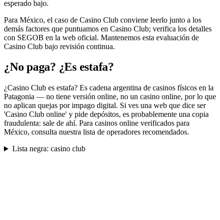
esperado bajo.
Para México, el caso de Casino Club conviene leerlo junto a los
demás factores que puntuamos en Casino Club; verifica los detalles
con SEGOB en la web oficial. Mantenemos esta evaluación de
Casino Club bajo revisión continua.
¿No paga? ¿Es estafa?
¿Casino Club es estafa? Es cadena argentina de casinos físicos en la
Patagonia — no tiene versión online, no un casino online, por lo que
no aplican quejas por impago digital. Si ves una web que dice ser
'Casino Club online' y pide depósitos, es probablemente una copia
fraudulenta: sale de ahí. Para casinos online verificados para
México, consulta nuestra lista de operadores recomendados.
Lista negra: casino club