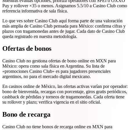
Mientras evalúas opciones, prioriza operadores con SPEI o OXXO
Pay y rollover ×35 o menos. Asignamos 5.5/10 a Casino Club como
referencia informativa de sala física.
Lo que ves sobre Casino Club aquí forma parte de una valoración
más amplia de Casino Club pensada para México: confirma cifras y
plazos con tragamonedas antes de jugar. Cada dato de Casino Club
queda registrado en nuestra metodología.
Ofertas de bonos
Casino Club no gestiona ofertas de bono online en MXN para
México: opera como sala física en Argentina. Su lista de
«promociones Casino Club» es para jugadores presenciales
argentinos, no para el mercado digital mexicano.
En casinos online de México, las ofertas activas varían por operador:
bono de bienvenida, recargas con porcentaje, giros gratis periódicos,
cashback de pérdidas y torneos de tragamonedas. Cada oferta tiene
su rollover y plazo; verifica vigencia en el sitio oficial.
Bono de recarga
Casino Club no tiene bonos de recarga online en MXN para