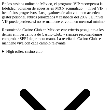
En los casinos online de México, el programa VIP recompensa la
fidelidad: volumen de apuestas en MXN acumulado → nivel VIP →
beneficios progresivos. Los jugadores de alto volumen acceden a
gestor personal, retiros priorizados y cashback del 20%+. El nivel
VIP puede perderse si no se mantiene el volumen mensual mínimo.
Resumiendo Casino Club en México: este criterio pesa junto a los
demás en nuestra nota de Casino Club, y siempre recomendamos
comprobar SPEI de primera mano. La reseña de Casino Club se
mantiene viva con cada cambio relevante.
High roller: casino club