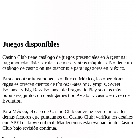
Juegos disponibles
Casino Club tiene catálogo de juegos presenciales en Argentina:
tragamonedas físicas, ruleta de mesa y otras máquinas. No tiene un
catálogo de casino online disponible para jugadores en México.
Para encontrar tragamonedas online en México, los operadores
digitales ofrecen cientos de títulos: Gates of Olympus, Sweet
Bonanza y Big Bass Bonanza de Pragmatic Play son los más
populares, junto con crash games tipo Aviator y casino en vivo de
Evolution.
Para México, el caso de Casino Club conviene leerlo junto a los
demás factores que puntuamos en Casino Club; verifica los detalles
con SPEI en la web oficial. Mantenemos esta evaluación de Casino
Club bajo revisión continua.