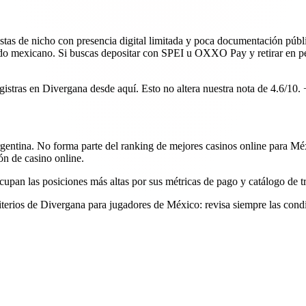
tas de nicho con presencia digital limitada y poca documentación públ
cado mexicano. Si buscas depositar con SPEI u OXXO Pay y retirar en 
gistras en Divergana desde aquí. Esto no altera nuestra nota de 4.6/10. 
 argentina. No forma parte del ranking de mejores casinos online para 
ón de casino online.
upan las posiciones más altas por sus métricas de pago y catálogo de 
iterios de Divergana para jugadores de México: revisa siempre las cond