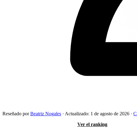
Reseñado por
Beatriz Nogales
·
Actualizado:
1 de agosto de 2026
·
C
Jugar en Divergana
Ver el ranking