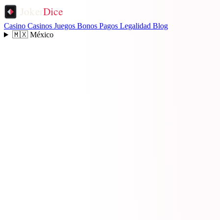
Casino
Casinos
Juegos
Bonos
Pagos
Legalidad
Blog
🇲🇽
México