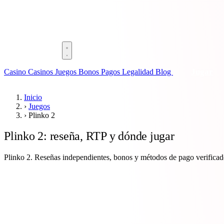
Jugar
Jugar
Casino
Casinos
Juegos
Bonos
Pagos
Legalidad
Blog
Inicio
›
Juegos
›
Plinko 2
Plinko 2: reseña, RTP y dónde jugar
Plinko 2. Reseñas independientes, bonos y métodos de pago verificad