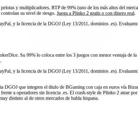
elotas y multiplicadores. RTP de 99% (uno de los más altos del mercado
controlan su nivel de riesgo.
Juega a Plinko 2 gratis o con dinero real
.
ayPal, y la licencia de la DGOJ (Ley 13/2011, dominios .es). Evalua
kerDice. Su 99% lo coloca entre los 3 juegos con menor ventaja de la c
.
ayPal, y la licencia de la DGOJ (Ley 13/2011, dominios .es). Evalua
cia DGOJ que integren el título de BGaming con caja en euros vía Bizum
ente a operadores sin licencia .es. El crash-style de Plinko 2 atrae por 
muy distinto al de otros mercados de habla hispana.