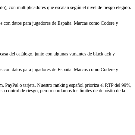
), con multiplicadores que escalan según el nivel de riesgo elegido.
mos con datos para jugadores de España. Marcas como Codere y
asa del catálogo, junto con algunas variantes de blackjack y
mos con datos para jugadores de España. Marcas como Codere y
, PayPal o tarjeta. Nuestro ranking español prioriza el RTP del 99%,
su control de riesgo, pero recordamos los límites de depósito de la