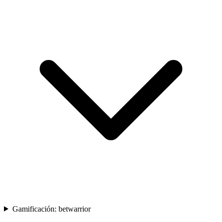
Gamificación: betwarrior