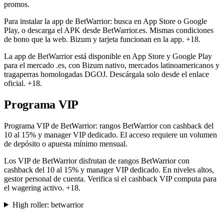
promos.
Para instalar la app de BetWarrior: busca en App Store o Google
Play, o descarga el APK desde BetWarrior.es. Mismas condiciones
de bono que la web. Bizum y tarjeta funcionan en la app. +18.
La app de BetWarrior está disponible en App Store y Google Play
para el mercado .es, con Bizum nativo, mercados latinoamericanos y
tragaperras homologadas DGOJ. Descárgala solo desde el enlace
oficial. +18.
Programa VIP
Programa VIP de BetWarrior: rangos BetWarrior con cashback del
10 al 15% y manager VIP dedicado. El acceso requiere un volumen
de depósito o apuesta mínimo mensual.
Los VIP de BetWarrior disfrutan de rangos BetWarrior con
cashback del 10 al 15% y manager VIP dedicado. En niveles altos,
gestor personal de cuenta. Verifica si el cashback VIP computa para
el wagering activo. +18.
High roller: betwarrior