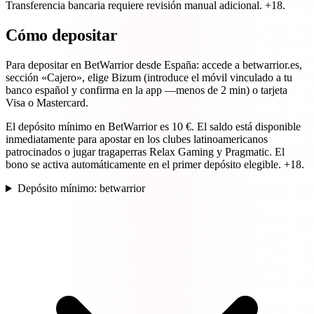
Transferencia bancaria requiere revisión manual adicional. +18.
Cómo depositar
Para depositar en BetWarrior desde España: accede a betwarrior.es,
sección «Cajero», elige Bizum (introduce el móvil vinculado a tu
banco español y confirma en la app —menos de 2 min) o tarjeta
Visa o Mastercard.
El depósito mínimo en BetWarrior es 10 €. El saldo está disponible
inmediatamente para apostar en los clubes latinoamericanos
patrocinados o jugar tragaperras Relax Gaming y Pragmatic. El
bono se activa automáticamente en el primer depósito elegible. +18.
Depósito mínimo: betwarrior