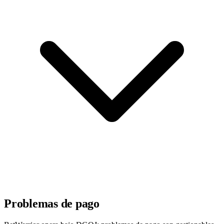
Problemas de pago