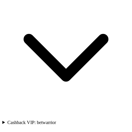
Cashback VIP: betwarrior