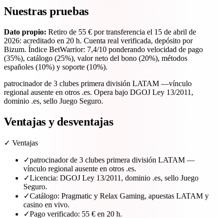
Nuestras pruebas
Dato propio:
Retiro de 55 € por transferencia el 15 de abril de
2026: acreditado en 20 h. Cuenta real verificada, depósito por
Bizum. Índice BetWarrior: 7,4/10 ponderando velocidad de pago
(35%), catálogo (25%), valor neto del bono (20%), métodos
españoles (10%) y soporte (10%).
patrocinador de 3 clubes primera división LATAM —vínculo
regional ausente en otros .es. Opera bajo DGOJ Ley 13/2011,
dominio .es, sello Juego Seguro.
Ventajas y desventajas
✓
Ventajas
✓
patrocinador de 3 clubes primera división LATAM —
vínculo regional ausente en otros .es.
✓
Licencia: DGOJ Ley 13/2011, dominio .es, sello Juego
Seguro.
✓
Catálogo: Pragmatic y Relax Gaming, apuestas LATAM y
casino en vivo.
✓
Pago verificado: 55 € en 20 h.