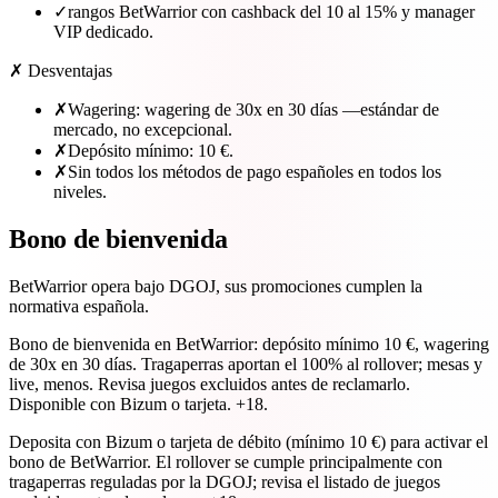
✓
rangos BetWarrior con cashback del 10 al 15% y manager
VIP dedicado.
✗
Desventajas
✗
Wagering: wagering de 30x en 30 días —estándar de
mercado, no excepcional.
✗
Depósito mínimo: 10 €.
✗
Sin todos los métodos de pago españoles en todos los
niveles.
Bono de bienvenida
BetWarrior opera bajo DGOJ, sus promociones cumplen la
normativa española.
Bono de bienvenida en BetWarrior: depósito mínimo 10 €, wagering
de 30x en 30 días. Tragaperras aportan el 100% al rollover; mesas y
live, menos. Revisa juegos excluidos antes de reclamarlo.
Disponible con Bizum o tarjeta. +18.
Deposita con Bizum o tarjeta de débito (mínimo 10 €) para activar el
bono de BetWarrior. El rollover se cumple principalmente con
tragaperras reguladas por la DGOJ; revisa el listado de juegos