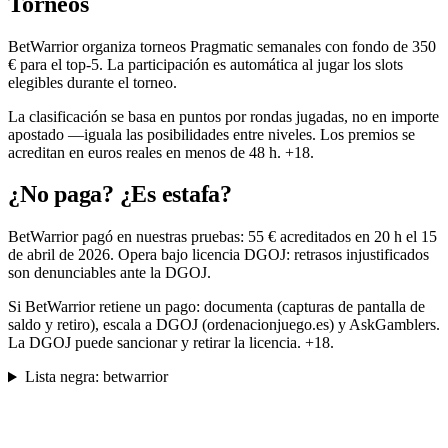
Torneos
BetWarrior organiza torneos Pragmatic semanales con fondo de 350
€ para el top-5. La participación es automática al jugar los slots
elegibles durante el torneo.
La clasificación se basa en puntos por rondas jugadas, no en importe
apostado —iguala las posibilidades entre niveles. Los premios se
acreditan en euros reales en menos de 48 h. +18.
¿No paga? ¿Es estafa?
BetWarrior pagó en nuestras pruebas: 55 € acreditados en 20 h el 15
de abril de 2026. Opera bajo licencia DGOJ: retrasos injustificados
son denunciables ante la DGOJ.
Si BetWarrior retiene un pago: documenta (capturas de pantalla de
saldo y retiro), escala a DGOJ (ordenacionjuego.es) y AskGamblers.
La DGOJ puede sancionar y retirar la licencia. +18.
Lista negra: betwarrior