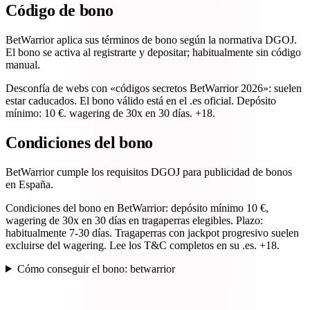
Código de bono
BetWarrior aplica sus términos de bono según la normativa DGOJ.
El bono se activa al registrarte y depositar; habitualmente sin código
manual.
Desconfía de webs con «códigos secretos BetWarrior 2026»: suelen
estar caducados. El bono válido está en el .es oficial. Depósito
mínimo: 10 €. wagering de 30x en 30 días. +18.
Condiciones del bono
BetWarrior cumple los requisitos DGOJ para publicidad de bonos
en España.
Condiciones del bono en BetWarrior: depósito mínimo 10 €,
wagering de 30x en 30 días en tragaperras elegibles. Plazo:
habitualmente 7-30 días. Tragaperras con jackpot progresivo suelen
excluirse del wagering. Lee los T&C completos en su .es. +18.
Cómo conseguir el bono: betwarrior