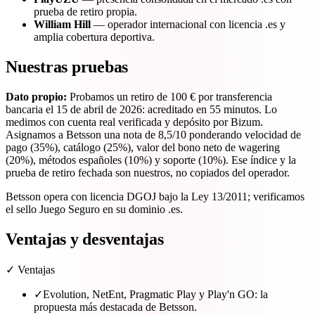
prueba de retiro propia.
William Hill
— operador internacional con licencia .es y
amplia cobertura deportiva.
Nuestras pruebas
Dato propio:
Probamos un retiro de 100 € por transferencia
bancaria el 15 de abril de 2026: acreditado en 55 minutos. Lo
medimos con cuenta real verificada y depósito por Bizum.
Asignamos a Betsson una nota de 8,5/10 ponderando velocidad de
pago (35%), catálogo (25%), valor del bono neto de wagering
(20%), métodos españoles (10%) y soporte (10%). Ese índice y la
prueba de retiro fechada son nuestros, no copiados del operador.
Betsson opera con licencia DGOJ bajo la Ley 13/2011; verificamos
el sello Juego Seguro en su dominio .es.
Ventajas y desventajas
✓
Ventajas
✓
Evolution, NetEnt, Pragmatic Play y Play'n GO: la
propuesta más destacada de Betsson.