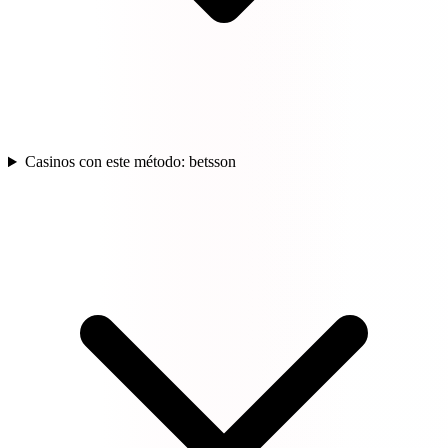
Casinos con este método: betsson