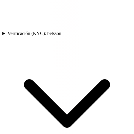
Verificación (KYC): betsson