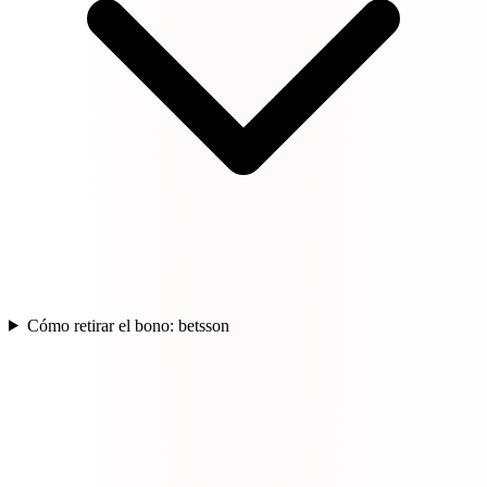
Cómo retirar el bono: betsson