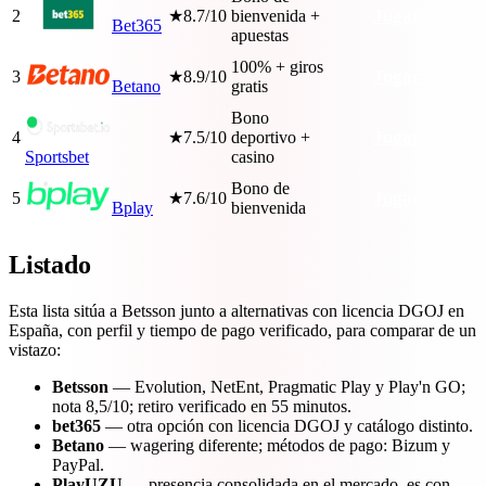
Jugar
2
★
8.7
/10
bienvenida +
Bet365
apuestas
100% + giros
Jugar
3
★
8.9
/10
Betano
gratis
Bono
Jugar
4
★
7.5
/10
deportivo +
Sportsbet
casino
Bono de
Jugar
5
★
7.6
/10
Bplay
bienvenida
Listado
Esta lista sitúa a Betsson junto a alternativas con licencia DGOJ en
España, con perfil y tiempo de pago verificado, para comparar de un
vistazo:
Betsson
— Evolution, NetEnt, Pragmatic Play y Play'n GO;
nota 8,5/10; retiro verificado en 55 minutos.
bet365
— otra opción con licencia DGOJ y catálogo distinto.
Betano
— wagering diferente; métodos de pago: Bizum y
PayPal.
PlayUZU
— presencia consolidada en el mercado .es con