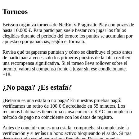
Torneos
Betsson organiza torneos de NetEnt y Pragmatic Play con pozos de
hasta 10.000 €. Para participar, suele bastar con jugar los títulos
elegibles durante el periodo del torneo; los puntos se acumulan por
apuesta o por ganancias, según el formato.
Revisa qué tragaperras puntúan y cómo se distribuye el pozo antes
de participar: a veces solo los primeros puestos de la tabla reciben
una recompensa significativa. Si el torneo lleva rollover sobre el
premio, valora si compensa frente a jugar sin ese condicionante.
+18.
¿No paga? ¿Es estafa?
¿Betsson es una estafa o no paga? En nuestras pruebas pagó:
verificamos un retiro de 100 € € acreditado en 55 minutos. Los
reclamos habituales tienen una causa concreta: KYC incompleto o
método de pago no coincidente con los datos de registro.
Antes de concluir que es una estafa, comprueba si completaste la
verificación y si tenías un bono activo bloqueando el saldo. Si tras
descartar todo eso el pago sigue frenado en Betsson, puedes