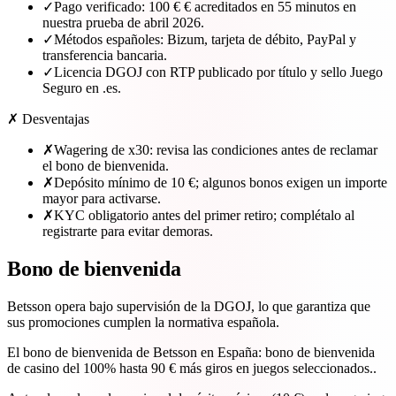
✓
Pago verificado: 100 € € acreditados en 55 minutos en
nuestra prueba de abril 2026.
✓
Métodos españoles: Bizum, tarjeta de débito, PayPal y
transferencia bancaria.
✓
Licencia DGOJ con RTP publicado por título y sello Juego
Seguro en .es.
✗
Desventajas
✗
Wagering de x30: revisa las condiciones antes de reclamar
el bono de bienvenida.
✗
Depósito mínimo de 10 €; algunos bonos exigen un importe
mayor para activarse.
✗
KYC obligatorio antes del primer retiro; complétalo al
registrarte para evitar demoras.
Bono de bienvenida
Betsson opera bajo supervisión de la DGOJ, lo que garantiza que
sus promociones cumplen la normativa española.
El bono de bienvenida de Betsson en España: bono de bienvenida
de casino del 100% hasta 90 € más giros en juegos seleccionados..