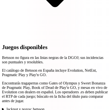
Juegos disponibles
Betsson no figura en las listas negras de la DGOJ; sus incidencias
son puntuales y resolubles.
El catálogo de Betsson en España incluye Evolution, NetEnt,
Pragmatic Play y Play'n GO.
Encontrarás tragaperras como Gates of Olympus y Sweet Bonanza
de Pragmatic Play, Book of Dead de Play'n GO, y mesas en vivo de
Evolution con dealers en español. Los operadores .es deben publicar
el RTP de cada juego; búscalo en la ficha del título para comparar
antes de jugar.
Jackpot y pozos: betsson