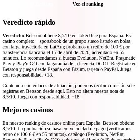
Jugar en Betsson
Ver el ranking
Veredicto rápido
Veredicto:
Betsson obtiene 8,5/10 en JokerDice para España. Es
casino completo + sportsbook de un grupo sueco listado en bolsa,
con larga trayectoria en LatAm; probamos un retiro de 100 € por
transferencia bancaria el 15 de abril de 2026, acreditado en 55
minutos. Lo recomendamos si buscas Evolution, NetEnt, Pragmatic
Play y Play'n GO con la garantía de la licencia DGOJ. Regístrate en
Betsson y juega desde España con Bizum, tarjeta o PayPal. Juega
con responsabilidad. +18.
Contenido con enlaces de afiliación; podemos recibir comisión si te
registras en Betsson desde aquí. Esto no altera nuestra nota de
8,5/10. Juega con responsabilidad. +18.
Mejores casinos
En nuestro ranking de casinos online para España, Betsson obtiene
8,5/10. La puntuación se basa en: velocidad de pago (verificamos
retiro de 100 € € en 55 minutos), catálogo (Evolution, NetEnt,
Pragmatic Play y Play'n GO), valor real del bono (x30 de wagering