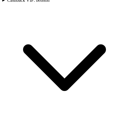
Cashback VIP: betsson