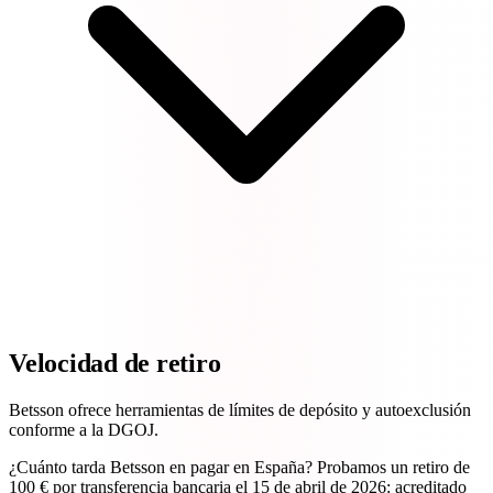
Velocidad de retiro
Betsson ofrece herramientas de límites de depósito y autoexclusión
conforme a la DGOJ.
¿Cuánto tarda Betsson en pagar en España? Probamos un retiro de
100 € por transferencia bancaria el 15 de abril de 2026: acreditado