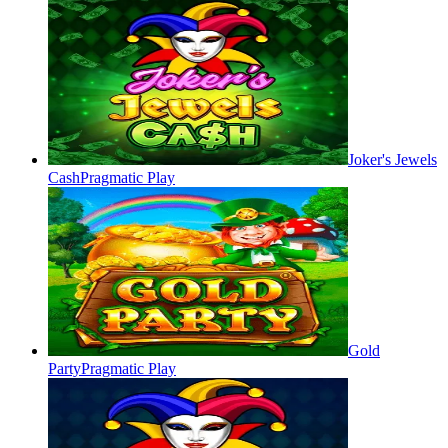
Joker's Jewels
Cash
Pragmatic Play
Gold
Party
Pragmatic Play