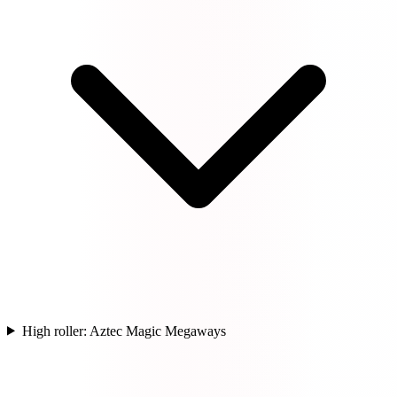
High roller: Aztec Magic Megaways