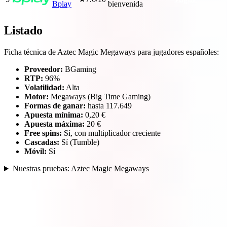
Bplay
bienvenida
Listado
Ficha técnica de Aztec Magic Megaways para jugadores españoles:
Proveedor:
BGaming
RTP:
96%
Volatilidad:
Alta
Motor:
Megaways (Big Time Gaming)
Formas de ganar:
hasta 117.649
Apuesta mínima:
0,20 €
Apuesta máxima:
20 €
Free spins:
Sí, con multiplicador creciente
Cascadas:
Sí (Tumble)
Móvil:
Sí
Nuestras pruebas: Aztec Magic Megaways