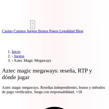
Jugar
Casino
Casinos
Juegos
Bonos
Pagos
Legalidad
Blog
Jugar
Inicio
›
Juegos
›
Aztec Magic Megaways
Aztec magic megaways: reseña, RTP y
dónde jugar
Aztec magic megaways. Reseñas independientes, bonos y métodos
de pago verificados. Juega con responsabilidad. +18