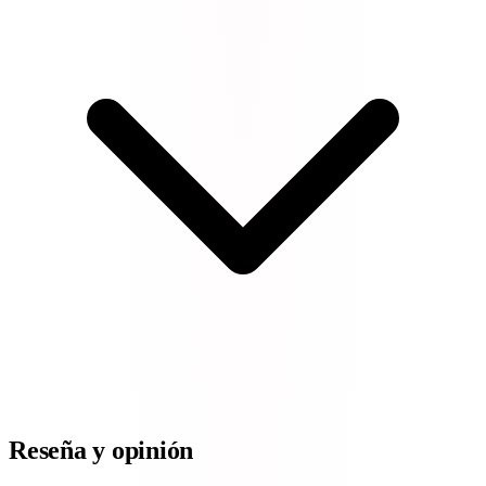
Reseña y opinión