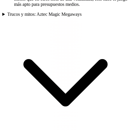
más apto para presupuestos medios.
Trucos y mitos: Aztec Magic Megaways