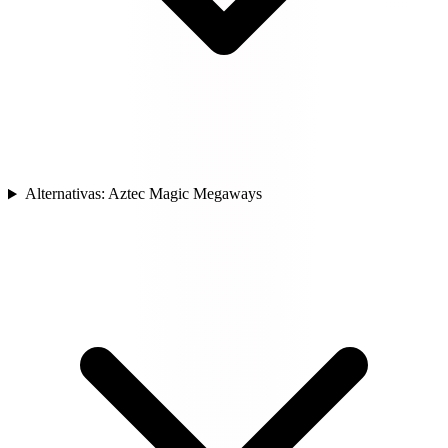
Alternativas: Aztec Magic Megaways