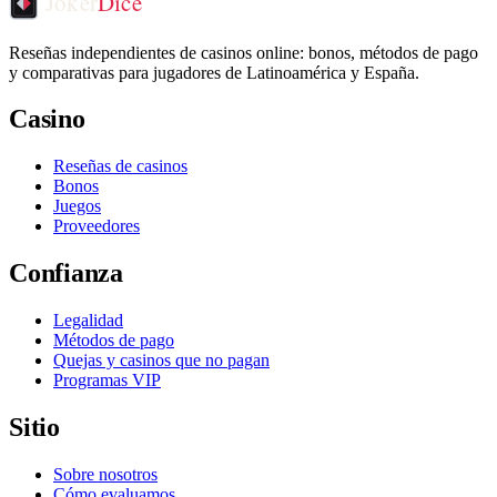
Reseñas independientes de casinos online: bonos, métodos de pago
y comparativas para jugadores de Latinoamérica y España.
Casino
Reseñas de casinos
Bonos
Juegos
Proveedores
Confianza
Legalidad
Métodos de pago
Quejas y casinos que no pagan
Programas VIP
Sitio
Sobre nosotros
Cómo evaluamos