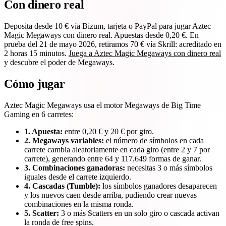
Con dinero real
Deposita desde 10 € vía Bizum, tarjeta o PayPal para jugar Aztec
Magic Megaways con dinero real. Apuestas desde 0,20 €. En
prueba del 21 de mayo 2026, retiramos 70 € vía Skrill: acreditado en
2 horas 15 minutos.
Juega a Aztec Magic Megaways con dinero real
y descubre el poder de Megaways.
Cómo jugar
Aztec Magic Megaways usa el motor Megaways de Big Time
Gaming en 6 carretes:
1. Apuesta:
entre 0,20 € y 20 € por giro.
2. Megaways variables:
el número de símbolos en cada
carrete cambia aleatoriamente en cada giro (entre 2 y 7 por
carrete), generando entre 64 y 117.649 formas de ganar.
3. Combinaciones ganadoras:
necesitas 3 o más símbolos
iguales desde el carrete izquierdo.
4. Cascadas (Tumble):
los símbolos ganadores desaparecen
y los nuevos caen desde arriba, pudiendo crear nuevas
combinaciones en la misma ronda.
5. Scatter:
3 o más Scatters en un solo giro o cascada activan
la ronda de free spins.