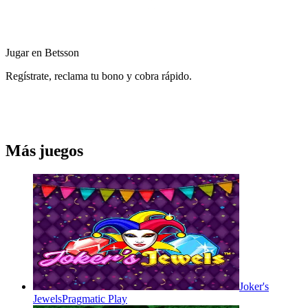
Jugar en Betsson
Regístrate, reclama tu bono y cobra rápido.
Jugar ahora
Más juegos
Joker's
Jewels
Pragmatic Play