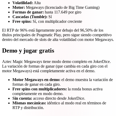
Volatilidad:
Alta
Motor:
Megaways (licenciado de Big Time Gaming)
Formas de ganar:
hasta 117.649 por giro
Cascadas (Tumble):
Sí
Free spins:
Sí, con multiplicador creciente
El RTP de 96% está ligeramente por debajo del 96,50% de los
títulos principales de Pragmatic Play, pero sigue siendo competitivo
dentro del mercado de slots de alta volatilidad con motor Megaways.
Demo y jugar gratis
Aztec Magic Megaways tiene modo demo completo en JokerDice.
La variación de formas de ganar (que cambia en cada giro con el
motor Megaways) está completamente activa en el demo.
Motor Megaways en demo:
el demo muestra la variación de
formas de ganar en cada giro.
Free spins con multiplicadores:
la ronda bonus activa
completamente en modo demo.
Sin cuenta:
acceso directo desde JokerDice.
Mismas mecánicas:
idéntico al modo real en términos de
RTP y distribución.