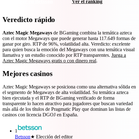
Jugar en Betsson
Ver el ranking
Veredicto rápido
Aztec Magic Megaways
de BGaming combina la temática azteca
con el motor Megaways que puede generar hasta 117.649 formas de
ganar por giro. RTP de 96%, volatilidad alta. Veredicto: excelente
para quien busca la emoción del Megaways con una temática visual
llamativa y un estudio conocido por RTP transparentes.
Juega a
Aztec Magic Megaways gratis o con dinero real
.
Mejores casinos
Aztec Magic Megaways se posiciona como una alternativa sólida en
el segmento de Megaways de alta volatilidad. Su temática azteca
bien ejecutada y el RTP de BGaming verificado de forma
transparente lo hacen atractivo para jugadores que buscan variedad
más allá de los títulos de Pragmatic Play que dominan las listas de
casinos con licencia DGOJ en España.
1
Betsson
★ Elección del editor