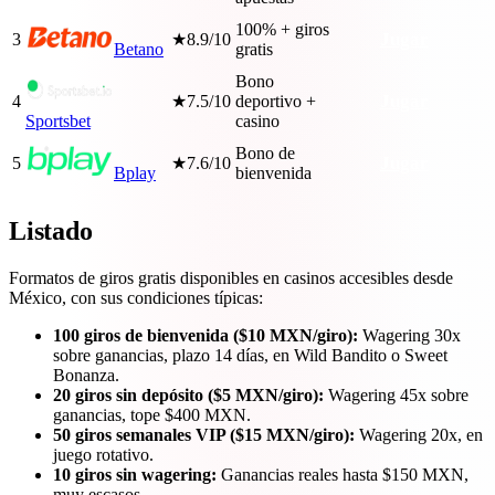
100% + giros
Jugar
3
★
8.9
/10
Betano
gratis
Bono
Jugar
4
★
7.5
/10
deportivo +
Sportsbet
casino
Bono de
Jugar
5
★
7.6
/10
Bplay
bienvenida
Listado
Formatos de giros gratis disponibles en casinos accesibles desde
México, con sus condiciones típicas:
100 giros de bienvenida ($10 MXN/giro):
Wagering 30x
sobre ganancias, plazo 14 días, en Wild Bandito o Sweet
Bonanza.
20 giros sin depósito ($5 MXN/giro):
Wagering 45x sobre
ganancias, tope $400 MXN.
50 giros semanales VIP ($15 MXN/giro):
Wagering 20x, en
juego rotativo.
10 giros sin wagering:
Ganancias reales hasta $150 MXN,
muy escasos.