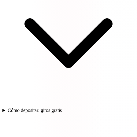
Cómo depositar: giros gratis