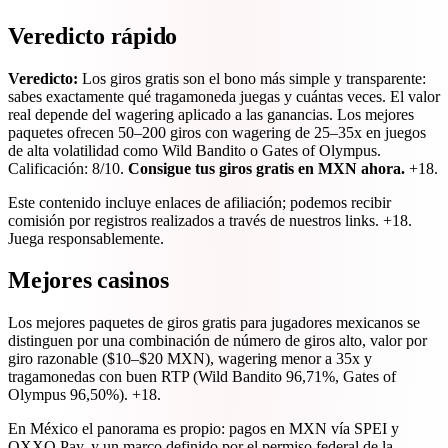
Veredicto rápido
Veredicto:
Los giros gratis son el bono más simple y transparente:
sabes exactamente qué tragamoneda juegas y cuántas veces. El valor
real depende del wagering aplicado a las ganancias. Los mejores
paquetes ofrecen 50–200 giros con wagering de 25–35x en juegos
de alta volatilidad como Wild Bandito o Gates of Olympus.
Calificación: 8/10.
Consigue tus giros gratis en MXN ahora.
+18.
Este contenido incluye enlaces de afiliación; podemos recibir
comisión por registros realizados a través de nuestros links. +18.
Juega responsablemente.
Mejores casinos
Los mejores paquetes de giros gratis para jugadores mexicanos se
distinguen por una combinación de número de giros alto, valor por
giro razonable ($10–$20 MXN), wagering menor a 35x y
tragamonedas con buen RTP (Wild Bandito 96,71%, Gates of
Olympus 96,50%). +18.
En México el panorama es propio: pagos en MXN vía SPEI y
OXXO Pay, y un marco definido por el permiso federal de la