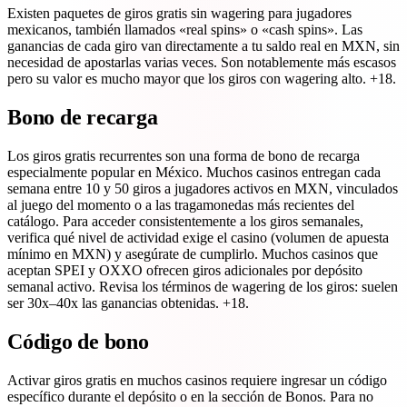
Existen paquetes de giros gratis sin wagering para jugadores
mexicanos, también llamados «real spins» o «cash spins». Las
ganancias de cada giro van directamente a tu saldo real en MXN, sin
necesidad de apostarlas varias veces. Son notablemente más escasos
pero su valor es mucho mayor que los giros con wagering alto. +18.
Bono de recarga
Los giros gratis recurrentes son una forma de bono de recarga
especialmente popular en México. Muchos casinos entregan cada
semana entre 10 y 50 giros a jugadores activos en MXN, vinculados
al juego del momento o a las tragamonedas más recientes del
catálogo. Para acceder consistentemente a los giros semanales,
verifica qué nivel de actividad exige el casino (volumen de apuesta
mínimo en MXN) y asegúrate de cumplirlo. Muchos casinos que
aceptan SPEI y OXXO ofrecen giros adicionales por depósito
semanal activo. Revisa los términos de wagering de los giros: suelen
ser 30x–40x las ganancias obtenidas. +18.
Código de bono
Activar giros gratis en muchos casinos requiere ingresar un código
específico durante el depósito o en la sección de Bonos. Para no