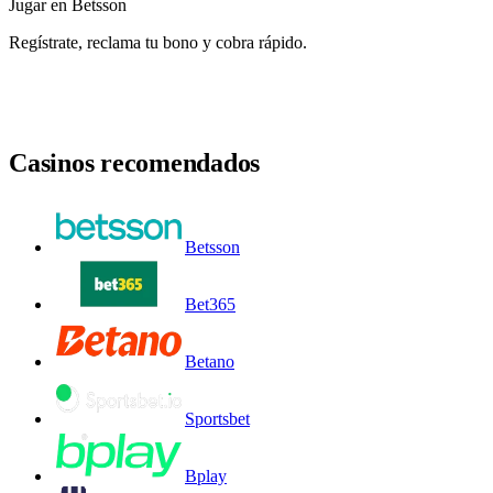
Jugar en Betsson
Regístrate, reclama tu bono y cobra rápido.
Jugar ahora
Casinos recomendados
Betsson
Bet365
Betano
Sportsbet
Bplay