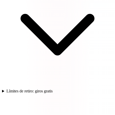
Límites de retiro: giros gratis