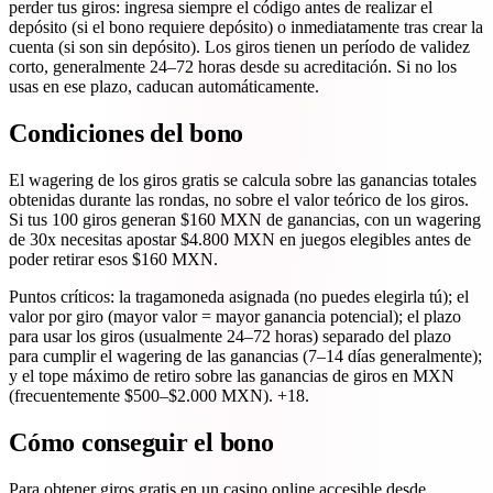
perder tus giros: ingresa siempre el código antes de realizar el
depósito (si el bono requiere depósito) o inmediatamente tras crear la
cuenta (si son sin depósito). Los giros tienen un período de validez
corto, generalmente 24–72 horas desde su acreditación. Si no los
usas en ese plazo, caducan automáticamente.
Condiciones del bono
El wagering de los giros gratis se calcula sobre las ganancias totales
obtenidas durante las rondas, no sobre el valor teórico de los giros.
Si tus 100 giros generan $160 MXN de ganancias, con un wagering
de 30x necesitas apostar $4.800 MXN en juegos elegibles antes de
poder retirar esos $160 MXN.
Puntos críticos: la tragamoneda asignada (no puedes elegirla tú); el
valor por giro (mayor valor = mayor ganancia potencial); el plazo
para usar los giros (usualmente 24–72 horas) separado del plazo
para cumplir el wagering de las ganancias (7–14 días generalmente);
y el tope máximo de retiro sobre las ganancias de giros en MXN
(frecuentemente $500–$2.000 MXN). +18.
Cómo conseguir el bono
Para obtener giros gratis en un casino online accesible desde