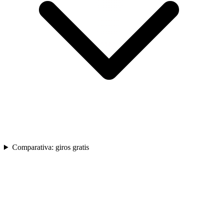
Comparativa: giros gratis