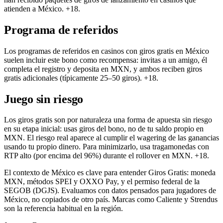
atienden a México. +18.
Programa de referidos
Los programas de referidos en casinos con giros gratis en México
suelen incluir este bono como recompensa: invitas a un amigo, él
completa el registro y deposita en MXN, y ambos reciben giros
gratis adicionales (típicamente 25–50 giros). +18.
Juego sin riesgo
Los giros gratis son por naturaleza una forma de apuesta sin riesgo
en su etapa inicial: usas giros del bono, no de tu saldo propio en
MXN. El riesgo real aparece al cumplir el wagering de las ganancias
usando tu propio dinero. Para minimizarlo, usa tragamonedas con
RTP alto (por encima del 96%) durante el rollover en MXN. +18.
El contexto de México es clave para entender Giros Gratis: moneda
MXN, métodos SPEI y OXXO Pay, y el permiso federal de la
SEGOB (DGJS). Evaluamos con datos pensados para jugadores de
México, no copiados de otro país. Marcas como Caliente y Strendus
son la referencia habitual en la región.