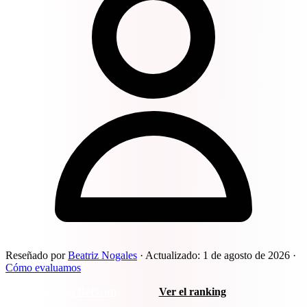
Reseñado por
Beatriz Nogales
·
Actualizado:
1 de agosto de 2026
·
Cómo evaluamos
Jugar en Betsson
Ver el ranking