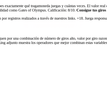
abes exactamente qué tragamoneda juegas y cuántas veces. El valor real
ilidad como Gates of Olympus. Calificación: 8/10.
Consigue tus giros 
 por registros realizados a través de nuestros links. +18. Juega respon
tinguen por una combinación de número de giros alto, valor por giro 
g adjunto muestra los operadores que mejor combinan estas variables