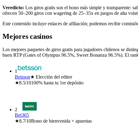
Veredicto:
Los giros gratis son el bono más simple y transparente: s
ofrecen 50–200 giros con wagering de 25–35x en juegos de alta volat
Este contenido incluye enlaces de afiliación; podemos recibir comisión
Mejores casinos
Los mejores paquetes de giros gratis para jugadores chilenos se dis
buen RTP (Gates of Olympus 96.5%, Sweet Bonanza 96.5%). El rankin
1
Betsson
★ Elección del editor
★
8.5
/10
100% hasta tu 1er depósito
Jugar en Betsson
2
Bet365
★
8.7
/10
Bono de bienvenida + apuestas
Jugar en Bet365