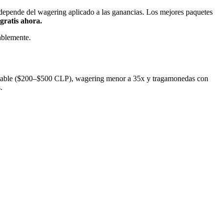
 depende del wagering aplicado a las ganancias. Los mejores paquetes
gratis ahora.
sablemente.
razonable ($200–$500 CLP), wagering menor a 35x y tragamonedas con
.