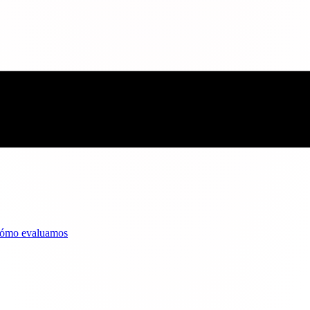
ómo evaluamos