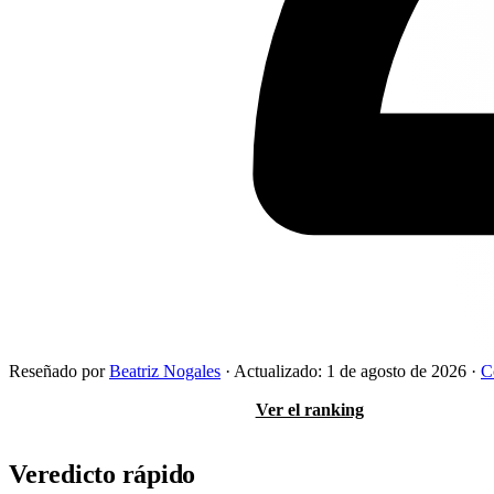
Reseñado por
Beatriz Nogales
·
Actualizado:
1 de agosto de 2026
·
C
Jugar en Betsson
Ver el ranking
Veredicto rápido