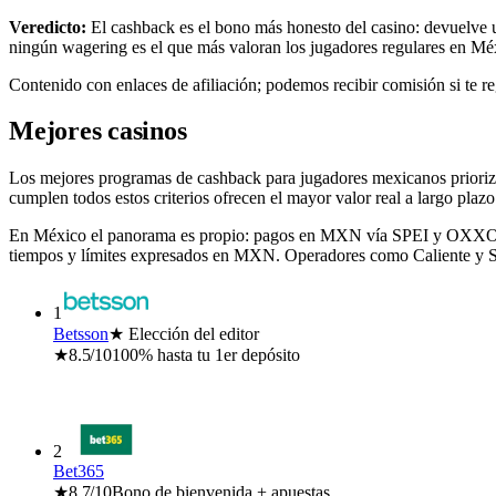
Veredicto:
El cashback es el bono más honesto del casino: devuelve u
ningún wagering es el que más valoran los jugadores regulares en Méx
Contenido con enlaces de afiliación; podemos recibir comisión si te r
Mejores casinos
Los mejores programas de cashback para jugadores mexicanos prioriz
cumplen todos estos criterios ofrecen el mayor valor real a largo pla
En México el panorama es propio: pagos en MXN vía SPEI y OXXO Pay
tiempos y límites expresados en MXN. Operadores como Caliente y St
1
Betsson
★ Elección del editor
★
8.5
/10
100% hasta tu 1er depósito
Jugar en Betsson
2
Bet365
★
8.7
/10
Bono de bienvenida + apuestas