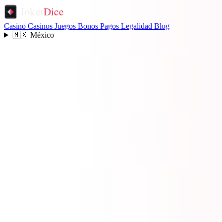
Casino
Casinos
Juegos
Bonos
Pagos
Legalidad
Blog
🇲🇽
México