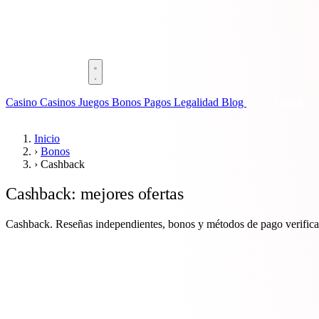
Jugar
Jugar
Casino
Casinos
Juegos
Bonos
Pagos
Legalidad
Blog
Inicio
›
Bonos
›
Cashback
Cashback: mejores ofertas
Cashback. Reseñas independientes, bonos y métodos de pago verifica