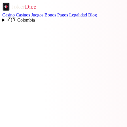
Casino
Casinos
Juegos
Bonos
Pagos
Legalidad
Blog
🇨🇴
Colombia