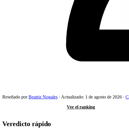
Reseñado por
Beatriz Nogales
·
Actualizado:
1 de agosto de 2026
·
C
Jugar en Betsson
Ver el ranking
Veredicto rápido