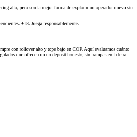
ring alto, pero son la mejor forma de explorar un operador nuevo sin
dependientes. +18. Juega responsablemente.
siempre con rollover alto y tope bajo en COP. Aquí evaluamos cuánto
gulados que ofrecen un no deposit honesto, sin trampas en la letra