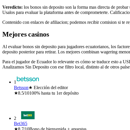
Veredicto:
los bonos sin deposito son la forma mas directa de probar 
Usalos para evaluar la plataforma antes de comprometerte. Calificacio
Contenido con enlaces de afiliacion; podemos recibir comision si te re
Mejores casinos
Al evaluar bonos sin deposito para jugadores ecuatorianos, los factor
deposito posterior para retirar. Los mejores combinan wagering meno
Para el jugador de Ecuador lo relevante es cómo se traduce esto a USD
Analizamos Sin Deposito con ese filtro local, distinto al de otros paí
1
Betsson
★ Elección del editor
★
8.5
/10
100% hasta tu 1er depósito
Jugar en Betsson
2
Bet365
★
8.7
/10
Bono de bienvenida + apuestas