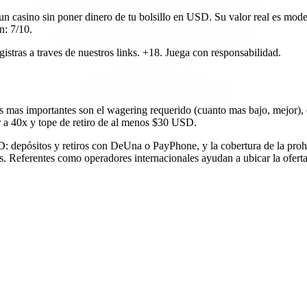
un casino sin poner dinero de tu bolsillo en USD. Su valor real es mod
n: 7/10.
gistras a traves de nuestros links. +18. Juega con responsabilidad.
es mas importantes son el wagering requerido (cuanto mas bajo, mejor), 
r a 40x y tope de retiro de al menos $30 USD.
: depósitos y retiros con DeUna o PayPhone, y la cobertura de la prohi
ses. Referentes como operadores internacionales ayudan a ubicar la oferta