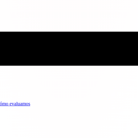
ómo evaluamos