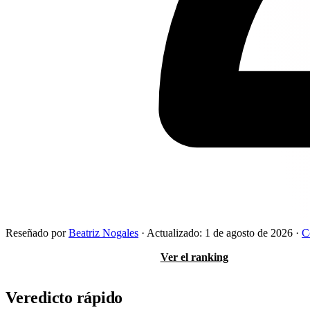
Reseñado por
Beatriz Nogales
·
Actualizado:
1 de agosto de 2026
·
C
Jugar en Betsson
Ver el ranking
Veredicto rápido