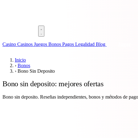
Jugar
Jugar
Casino
Casinos
Juegos
Bonos
Pagos
Legalidad
Blog
Inicio
›
Bonos
›
Bono Sin Deposito
Bono sin deposito: mejores ofertas
Bono sin deposito. Reseñas independientes, bonos y métodos de pago 