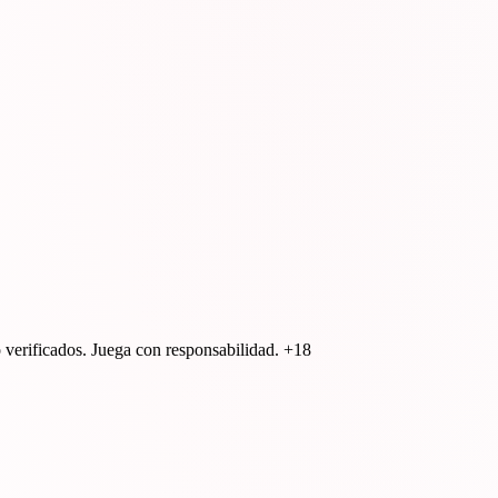
verificados. Juega con responsabilidad. +18