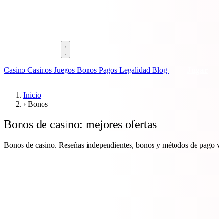
Jugar
Jugar
Casino
Casinos
Juegos
Bonos
Pagos
Legalidad
Blog
Inicio
›
Bonos
Bonos de casino: mejores ofertas
Bonos de casino. Reseñas independientes, bonos y métodos de pago v