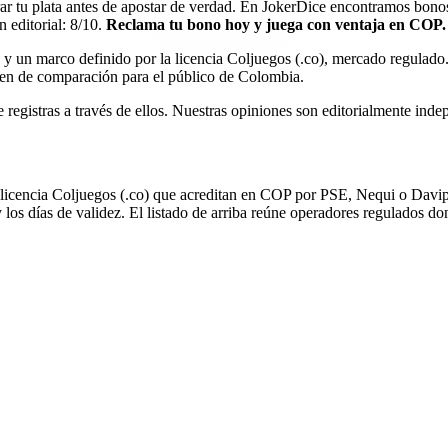
rar tu plata antes de apostar de verdad. En JokerDice encontramos bon
 editorial: 8/10.
Reclama tu bono hoy y juega con ventaja en COP.
un marco definido por la licencia Coljuegos (.co), mercado regulado. 
en de comparación para el público de Colombia.
te registras a través de ellos. Nuestras opiniones son editorialmente in
licencia Coljuegos (.co) que acreditan en COP por PSE, Nequi o Davipla
 y los días de validez. El listado de arriba reúne operadores regulados