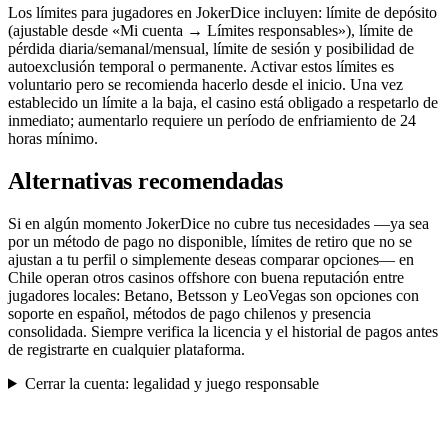
Los límites para jugadores en JokerDice incluyen: límite de depósito
(ajustable desde «Mi cuenta → Límites responsables»), límite de
pérdida diaria/semanal/mensual, límite de sesión y posibilidad de
autoexclusión temporal o permanente. Activar estos límites es
voluntario pero se recomienda hacerlo desde el inicio. Una vez
establecido un límite a la baja, el casino está obligado a respetarlo de
inmediato; aumentarlo requiere un período de enfriamiento de 24
horas mínimo.
Alternativas recomendadas
Si en algún momento JokerDice no cubre tus necesidades —ya sea
por un método de pago no disponible, límites de retiro que no se
ajustan a tu perfil o simplemente deseas comparar opciones— en
Chile operan otros casinos offshore con buena reputación entre
jugadores locales: Betano, Betsson y LeoVegas son opciones con
soporte en español, métodos de pago chilenos y presencia
consolidada. Siempre verifica la licencia y el historial de pagos antes
de registrarte en cualquier plataforma.
Cerrar la cuenta: legalidad y juego responsable