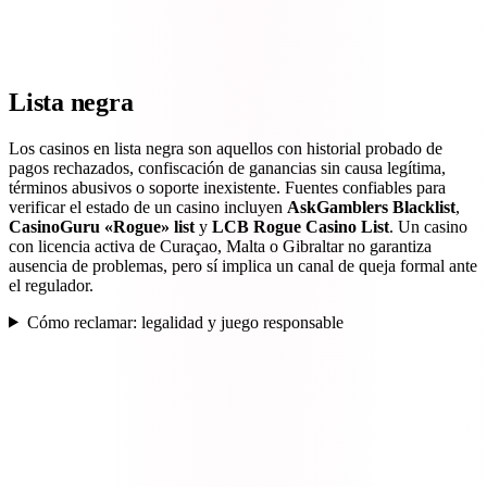
Lista negra
Los casinos en lista negra son aquellos con historial probado de
pagos rechazados, confiscación de ganancias sin causa legítima,
términos abusivos o soporte inexistente. Fuentes confiables para
verificar el estado de un casino incluyen
AskGamblers Blacklist
,
CasinoGuru «Rogue» list
y
LCB Rogue Casino List
. Un casino
con licencia activa de Curaçao, Malta o Gibraltar no garantiza
ausencia de problemas, pero sí implica un canal de queja formal ante
el regulador.
Cómo reclamar: legalidad y juego responsable