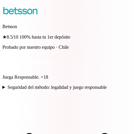
Betsson
★
8.5
/10
100% hasta tu 1er depósito
Probado por nuestro equipo · Chile
Jugar en Betsson →
Juega Responsable. +18
Seguridad del método: legalidad y juego responsable