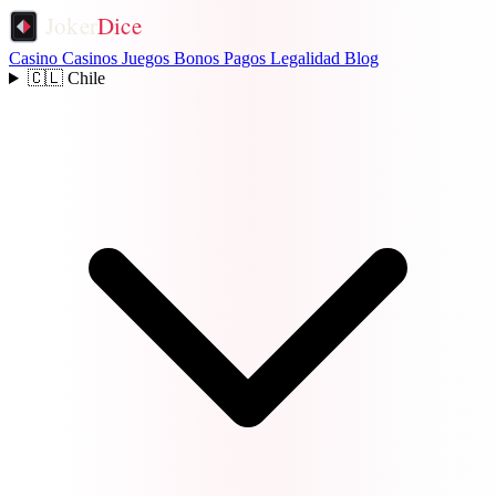
Casino
Casinos
Juegos
Bonos
Pagos
Legalidad
Blog
🇨🇱
Chile