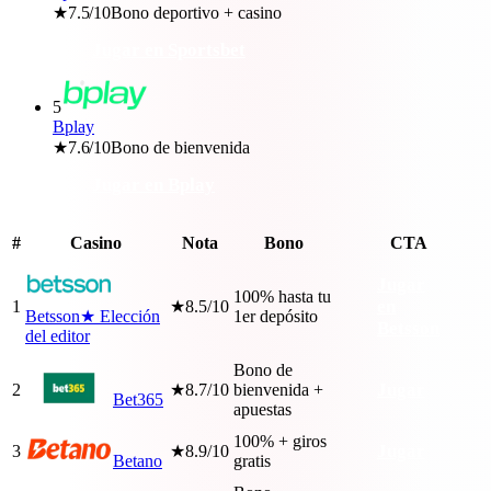
★
7.5
/10
Bono deportivo + casino
Jugar en Sportsbet
5
Bplay
★
7.6
/10
Bono de bienvenida
Jugar en Bplay
#
Casino
Nota
Bono
CTA
Jugar
100% hasta tu
en
1
★
8.5
/10
Betsson
★ Elección
1er depósito
Betsson
del editor
Bono de
Jugar
2
★
8.7
/10
bienvenida +
Bet365
apuestas
100% + giros
Jugar
3
★
8.9
/10
Betano
gratis