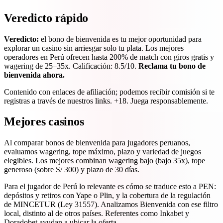
Veredicto rápido
Veredicto:
el bono de bienvenida es tu mejor oportunidad para
explorar un casino sin arriesgar solo tu plata. Los mejores
operadores en Perú ofrecen hasta 200% de match con giros gratis y
wagering de 25–35x. Calificación: 8.5/10.
Reclama tu bono de
bienvenida ahora.
Contenido con enlaces de afiliación; podemos recibir comisión si te
registras a través de nuestros links. +18. Juega responsablemente.
Mejores casinos
Al comparar bonos de bienvenida para jugadores peruanos,
evaluamos wagering, tope máximo, plazo y variedad de juegos
elegibles. Los mejores combinan wagering bajo (bajo 35x), tope
generoso (sobre S/ 300) y plazo de 30 días.
Para el jugador de Perú lo relevante es cómo se traduce esto a PEN:
depósitos y retiros con Yape o Plin, y la cobertura de la regulación
de MINCETUR (Ley 31557). Analizamos Bienvenida con ese filtro
local, distinto al de otros países. Referentes como Inkabet y
Doradobet ayudan a ubicar la oferta.