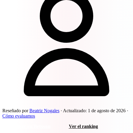
Reseñado por
Beatriz Nogales
·
Actualizado:
1 de agosto de 2026
·
Cómo evaluamos
Jugar en Betsson
Ver el ranking