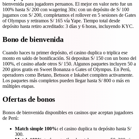
bienvenida para jugadores peruanos. El mejor en valor neto fue un
100% hasta S/ 200 con wagering 30x: con un depósito de S/ 100
jugamos con S/ 200, completamos el rollover en 5 sesiones de Gates
of Olympus y retiramos S/ 165 vía Yape. Tiempo total desde
depósito hasta retiro acreditado: 3 días y 6 horas, incluyendo KYC.
Bono de bienvenida
Cuando haces tu primer depósito, el casino duplica o triplica ese
monto en saldo de bonificación. Si depositas S/ 150 con un bono del
100%, el casino añade otros S/ 150. Algunos paquetes incluyen 50 a
200 giros gratis en Sweet Bonanza o Gates of Olympus. En Perú,
operadores como Betano, Betsson e Inkabet compiten activamente.
Los paquetes más completos pueden llegar hasta S/ 800 o más en
múltiples etapas.
Ofertas de bonos
Bonos de bienvenida disponibles en casinos que aceptan jugadores
de Perú:
Match simple 100%:
el casino duplica tu depósito hasta S/
300.