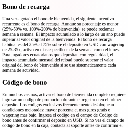
Bono de recarga
Una vez agotado el bono de bienvenida, el siguiente incentivo
recurrente es el bono de recarga. Aunque su porcentaje es menor
(25%-50% vs. 100%-200% de bienvenida), se puede reclamar
semana a semana. El impacto acumulado a lo largo de un ano puede
superar al valor original de la bienvenida. El bono de recarga
habitual es del 25% al 75% sobre el deposito en USD con wagering
de 25-35x, activo en dias especificos de la semana como el lunes.
Para jugadores ecuatorianos que depositan con regularidad, el
impacto acumulado mensual del reload puede superar el valor
original del bono de bienvenida si se usa sistematicamente cada
semana de actividad.
Código de bono
En muchos casinos, activar el bono de bienvenida completo requiere
ingresar un codigo de promocion durante el registro o en el primer
deposito. Los codigos exclusivos frecuentemente desbloquean
condiciones mejoradas: mayor porcentaje, mas giros gratis o
wagering mas bajo. Ingresa el codigo en el campo de Codigo de
bono antes de confirmar el deposito en USD. Si no ves el campo de
codigo de bono en la caja, contacta al soporte antes de confirmar el