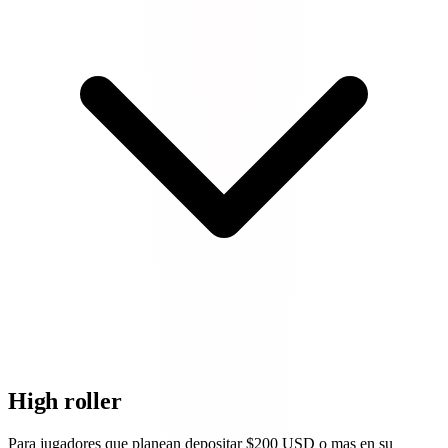
High roller
Para jugadores que planean depositar $200 USD o mas en su