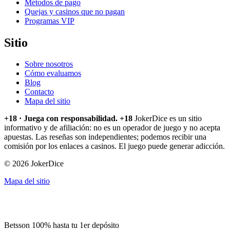
Métodos de pago
Quejas y casinos que no pagan
Programas VIP
Sitio
Sobre nosotros
Cómo evaluamos
Blog
Contacto
Mapa del sitio
+18 · Juega con responsabilidad. +18
JokerDice es un sitio
informativo y de afiliación: no es un operador de juego y no acepta
apuestas. Las reseñas son independientes; podemos recibir una
comisión por los enlaces a casinos. El juego puede generar adicción.
© 2026 JokerDice
Mapa del sitio
Betsson
100% hasta tu 1er depósito