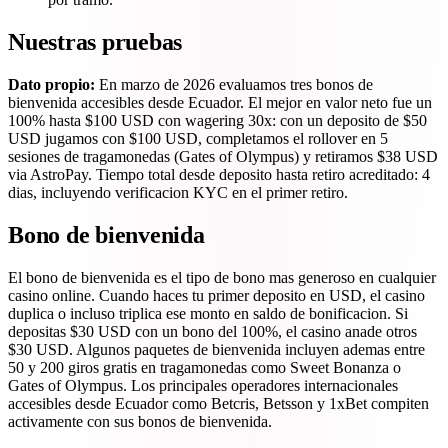
Nuestras pruebas
Dato propio:
En marzo de 2026 evaluamos tres bonos de
bienvenida accesibles desde Ecuador. El mejor en valor neto fue un
100% hasta $100 USD con wagering 30x: con un deposito de $50
USD jugamos con $100 USD, completamos el rollover en 5
sesiones de tragamonedas (Gates of Olympus) y retiramos $38 USD
via AstroPay. Tiempo total desde deposito hasta retiro acreditado: 4
dias, incluyendo verificacion KYC en el primer retiro.
Bono de bienvenida
El bono de bienvenida es el tipo de bono mas generoso en cualquier
casino online. Cuando haces tu primer deposito en USD, el casino
duplica o incluso triplica ese monto en saldo de bonificacion. Si
depositas $30 USD con un bono del 100%, el casino anade otros
$30 USD. Algunos paquetes de bienvenida incluyen ademas entre
50 y 200 giros gratis en tragamonedas como Sweet Bonanza o
Gates of Olympus. Los principales operadores internacionales
accesibles desde Ecuador como Betcris, Betsson y 1xBet compiten
activamente con sus bonos de bienvenida.