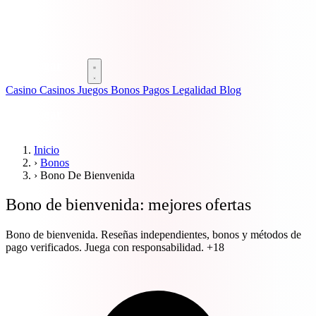
Jugar
Casino
Casinos
Juegos
Bonos
Pagos
Legalidad
Blog
Jugar
Inicio
›
Bonos
›
Bono De Bienvenida
Bono de bienvenida: mejores ofertas
Bono de bienvenida. Reseñas independientes, bonos y métodos de
pago verificados. Juega con responsabilidad. +18