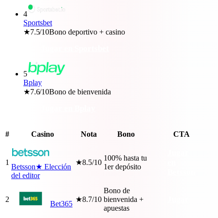
4
Sportsbet
★
7.5
/10
Bono deportivo + casino
Jugar en Sportsbet
5
Bplay
★
7.6
/10
Bono de bienvenida
Jugar en Bplay
#
Casino
Nota
Bono
CTA
Jugar
100% hasta tu
en
1
★
8.5
/10
Betsson
★ Elección
1er depósito
Betsson
del editor
Bono de
Jugar
2
★
8.7
/10
bienvenida +
Bet365
apuestas