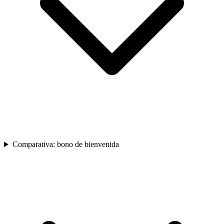
Comparativa: bono de bienvenida