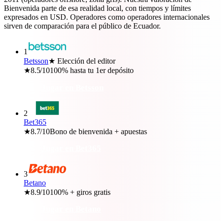
Bienvenida parte de esa realidad local, con tiempos y límites
expresados en USD. Operadores como operadores internacionales
sirven de comparación para el público de Ecuador.
1
Betsson
★ Elección del editor
★
8.5
/10
100% hasta tu 1er depósito
Jugar en Betsson
2
Bet365
★
8.7
/10
Bono de bienvenida + apuestas
Jugar en Bet365
3
Betano
★
8.9
/10
100% + giros gratis
Jugar en Betano