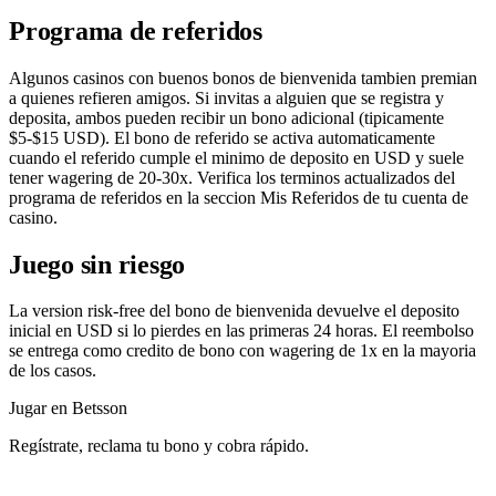
Programa de referidos
Algunos casinos con buenos bonos de bienvenida tambien premian
a quienes refieren amigos. Si invitas a alguien que se registra y
deposita, ambos pueden recibir un bono adicional (tipicamente
$5-$15 USD). El bono de referido se activa automaticamente
cuando el referido cumple el minimo de deposito en USD y suele
tener wagering de 20-30x. Verifica los terminos actualizados del
programa de referidos en la seccion Mis Referidos de tu cuenta de
casino.
Juego sin riesgo
La version risk-free del bono de bienvenida devuelve el deposito
inicial en USD si lo pierdes en las primeras 24 horas. El reembolso
se entrega como credito de bono con wagering de 1x en la mayoria
de los casos.
Jugar en Betsson
Regístrate, reclama tu bono y cobra rápido.