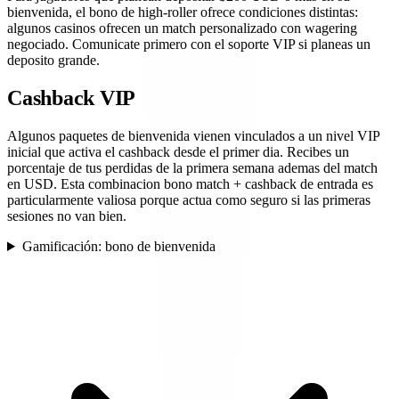
bienvenida, el bono de high-roller ofrece condiciones distintas:
algunos casinos ofrecen un match personalizado con wagering
negociado. Comunicate primero con el soporte VIP si planeas un
deposito grande.
Cashback VIP
Algunos paquetes de bienvenida vienen vinculados a un nivel VIP
inicial que activa el cashback desde el primer dia. Recibes un
porcentaje de tus perdidas de la primera semana ademas del match
en USD. Esta combinacion bono match + cashback de entrada es
particularmente valiosa porque actua como seguro si las primeras
sesiones no van bien.
Gamificación: bono de bienvenida