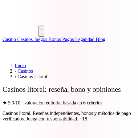
Jugar
Casino
Casinos
Juegos
Bonos
Pagos
Legalidad
Blog
Jugar
Inicio
›
Casinos
›
Casinos Litoral
Casinos litoral: reseña, bono y opiniones
★
5.9
/10
· valoración editorial basada en 6 criterios
Casinos litoral. Reseñas independientes, bonos y métodos de pago
verificados. Juega con responsabilidad. +18