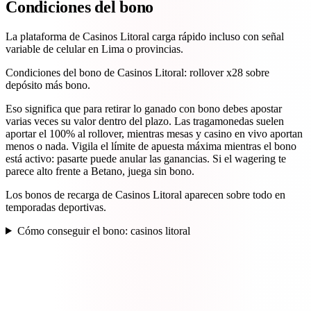
Condiciones del bono
La plataforma de Casinos Litoral carga rápido incluso con señal
variable de celular en Lima o provincias.
Condiciones del bono de Casinos Litoral: rollover x28 sobre
depósito más bono.
Eso significa que para retirar lo ganado con bono debes apostar
varias veces su valor dentro del plazo. Las tragamonedas suelen
aportar el 100% al rollover, mientras mesas y casino en vivo aportan
menos o nada. Vigila el límite de apuesta máxima mientras el bono
está activo: pasarte puede anular las ganancias. Si el wagering te
parece alto frente a Betano, juega sin bono.
Los bonos de recarga de Casinos Litoral aparecen sobre todo en
temporadas deportivas.
Cómo conseguir el bono: casinos litoral