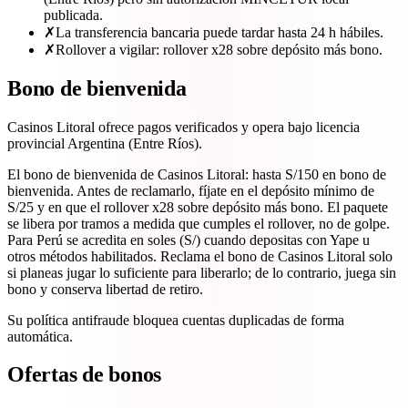
publicada.
✗
La transferencia bancaria puede tardar hasta 24 h hábiles.
✗
Rollover a vigilar: rollover x28 sobre depósito más bono.
Bono de bienvenida
Casinos Litoral ofrece pagos verificados y opera bajo licencia
provincial Argentina (Entre Ríos).
El bono de bienvenida de Casinos Litoral: hasta S/150 en bono de
bienvenida. Antes de reclamarlo, fíjate en el depósito mínimo de
S/25 y en que el rollover x28 sobre depósito más bono. El paquete
se libera por tramos a medida que cumples el rollover, no de golpe.
Para Perú se acredita en soles (S/) cuando depositas con Yape u
otros métodos habilitados. Reclama el bono de Casinos Litoral solo
si planeas jugar lo suficiente para liberarlo; de lo contrario, juega sin
bono y conserva libertad de retiro.
Su política antifraude bloquea cuentas duplicadas de forma
automática.
Ofertas de bonos