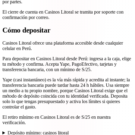
por partes.
El cierre de cuenta en Casinos Litoral se tramita por soporte con
confirmación por correo.
Cómo depositar
Casinos Litoral ofrece una plataforma accesible desde cualquier
celular en Perú.
Para depositar en Casinos Litoral desde Perú: ingresa a la caja, elige
tu método y confirma. Acepta Yape, PagoEfectivo, tarjetas y
transferencia bancaria, con un mínimo de S/25.
Yape (casi instantáneo) es la vía más rápida y acredita al instante; la
transferencia bancaria puede tardar hasta 24 h hábiles. Usa siempre
un medio a tu propio nombre, porque Casinos Litoral exige que el
método de depósito coincida con tu identidad verificada. Deposita
solo lo que tengas presupuestado y activa los límites si quieres
controlar el gasto.
El retiro mínimo en Casinos Litoral es de S/25 en nuestra
verificación.
Depósito mínimo: casinos litoral