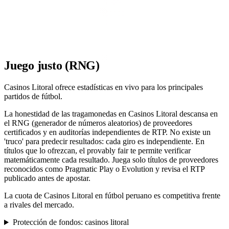
Juego justo (RNG)
Casinos Litoral ofrece estadísticas en vivo para los principales
partidos de fútbol.
La honestidad de las tragamonedas en Casinos Litoral descansa en
el RNG (generador de números aleatorios) de proveedores
certificados y en auditorías independientes de RTP. No existe un
'truco' para predecir resultados: cada giro es independiente. En
títulos que lo ofrezcan, el provably fair te permite verificar
matemáticamente cada resultado. Juega solo títulos de proveedores
reconocidos como Pragmatic Play o Evolution y revisa el RTP
publicado antes de apostar.
La cuota de Casinos Litoral en fútbol peruano es competitiva frente
a rivales del mercado.
Protección de fondos: casinos litoral