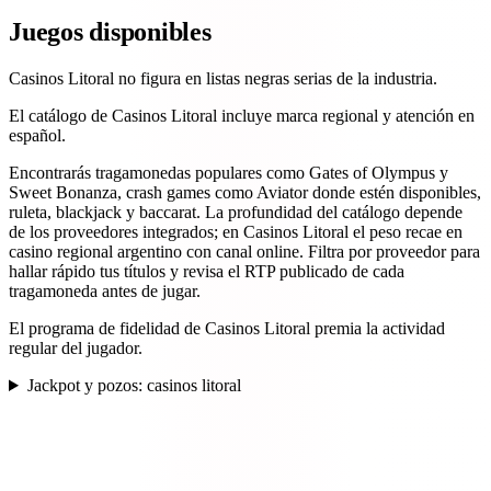
Juegos disponibles
Casinos Litoral no figura en listas negras serias de la industria.
El catálogo de Casinos Litoral incluye marca regional y atención en
español.
Encontrarás tragamonedas populares como Gates of Olympus y
Sweet Bonanza, crash games como Aviator donde estén disponibles,
ruleta, blackjack y baccarat. La profundidad del catálogo depende
de los proveedores integrados; en Casinos Litoral el peso recae en
casino regional argentino con canal online. Filtra por proveedor para
hallar rápido tus títulos y revisa el RTP publicado de cada
tragamoneda antes de jugar.
El programa de fidelidad de Casinos Litoral premia la actividad
regular del jugador.
Jackpot y pozos: casinos litoral