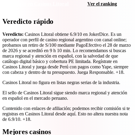
Jugar en Casinos Litoral
Ver el ranking
Veredicto rápido
Veredicto:
Casinos Litoral obtiene 6.9/10 en JokerDice. Es un
operador con perfil de casino regional argentino con canal online;
probamos un retiro de S/100 mediante PagoEfectivo el 28 de marzo
de 2026 y se acreditó en 9 h 10 min. Lo recomendamos si buscas
marca regional y atención en español, con la salvedad de que
catálogo digital básico y cobertura PE limitada. Regístrate en
Casinos Litoral y juega desde Perú con pagos como Yape, siempre
con cabeza y dentro de tu presupuesto. Juega Responsable. +18.
Casinos Litoral no figura en listas negras serias de la industria.
El sello de Casinos Litoral sigue siendo marca regional y atención
en español en el mercado peruano.
Contenido con enlaces de afiliación; podemos recibir comisión si te
registras en Casinos Litoral desde aquí. Esto no altera nuestra nota
de 6.9/10. +18.
Mejores casinos