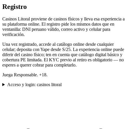
Registro
Casinos Litoral proviene de casinos físicos y lleva esa experiencia a
su plataforma online. El registro pide los mismos datos que en
ventanilla: DNI peruano válido, correo activo y celular para
verificación.
Una vez registrado, accede al catálogo online desde cualquier
celular; deposita con Yape desde S/25. La experiencia online puede
diferir del casino físico; ten en cuenta que catálogo digital básico y
cobertura PE limitada. El KYC previo al retiro es obligatorio — no
esperes a querer cobrar para completarlo.
Juega Responsable. +18.
Acceso y login: casinos litoral