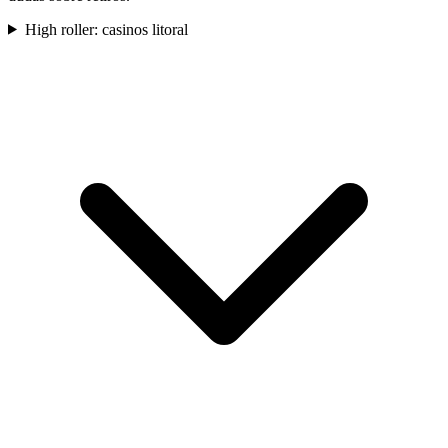
High roller: casinos litoral