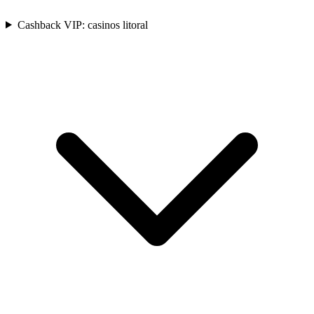
Cashback VIP: casinos litoral