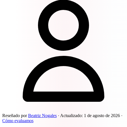
Reseñado por
Beatriz Nogales
·
Actualizado:
1 de agosto de 2026
·
Cómo evaluamos