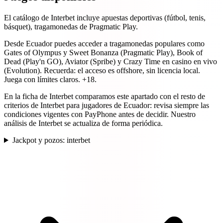
El catálogo de Interbet incluye apuestas deportivas (fútbol, tenis,
básquet), tragamonedas de Pragmatic Play.
Desde Ecuador puedes acceder a tragamonedas populares como
Gates of Olympus y Sweet Bonanza (Pragmatic Play), Book of
Dead (Play'n GO), Aviator (Spribe) y Crazy Time en casino en vivo
(Evolution). Recuerda: el acceso es offshore, sin licencia local.
Juega con límites claros. +18.
En la ficha de Interbet comparamos este apartado con el resto de
criterios de Interbet para jugadores de Ecuador: revisa siempre las
condiciones vigentes con PayPhone antes de decidir. Nuestro
análisis de Interbet se actualiza de forma periódica.
Jackpot y pozos: interbet