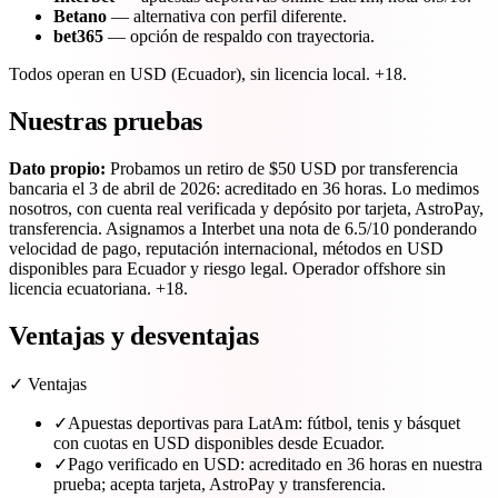
Betano
— alternativa con perfil diferente.
bet365
— opción de respaldo con trayectoria.
Todos operan en USD (Ecuador), sin licencia local. +18.
Nuestras pruebas
Dato propio:
Probamos un retiro de $50 USD por transferencia
bancaria el 3 de abril de 2026: acreditado en 36 horas. Lo medimos
nosotros, con cuenta real verificada y depósito por tarjeta, AstroPay,
transferencia. Asignamos a Interbet una nota de 6.5/10 ponderando
velocidad de pago, reputación internacional, métodos en USD
disponibles para Ecuador y riesgo legal. Operador offshore sin
licencia ecuatoriana. +18.
Ventajas y desventajas
✓
Ventajas
✓
Apuestas deportivas para LatAm: fútbol, tenis y básquet
con cuotas en USD disponibles desde Ecuador.
✓
Pago verificado en USD: acreditado en 36 horas en nuestra
prueba; acepta tarjeta, AstroPay y transferencia.