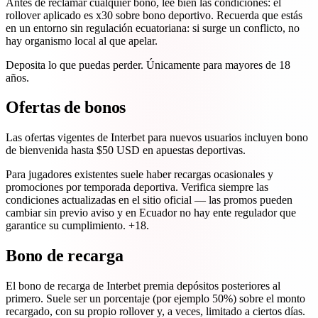
Antes de reclamar cualquier bono, lee bien las condiciones: el
rollover aplicado es x30 sobre bono deportivo. Recuerda que estás
en un entorno sin regulación ecuatoriana: si surge un conflicto, no
hay organismo local al que apelar.
Deposita lo que puedas perder. Únicamente para mayores de 18
años.
Ofertas de bonos
Las ofertas vigentes de Interbet para nuevos usuarios incluyen bono
de bienvenida hasta $50 USD en apuestas deportivas.
Para jugadores existentes suele haber recargas ocasionales y
promociones por temporada deportiva. Verifica siempre las
condiciones actualizadas en el sitio oficial — las promos pueden
cambiar sin previo aviso y en Ecuador no hay ente regulador que
garantice su cumplimiento. +18.
Bono de recarga
El bono de recarga de Interbet premia depósitos posteriores al
primero. Suele ser un porcentaje (por ejemplo 50%) sobre el monto
recargado, con su propio rollover y, a veces, limitado a ciertos días.