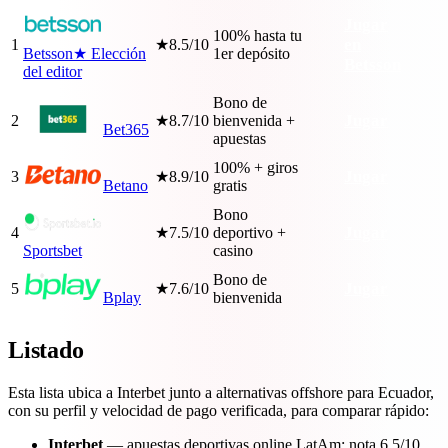
Jugar
100% hasta tu
en
1
★
8.5
/10
Betsson
★ Elección
1er depósito
Betsson
del editor
Bono de
Jugar
2
★
8.7
/10
bienvenida +
Bet365
apuestas
100% + giros
Jugar
3
★
8.9
/10
Betano
gratis
Bono
Jugar
4
★
7.5
/10
deportivo +
Sportsbet
casino
Bono de
Jugar
5
★
7.6
/10
Bplay
bienvenida
Listado
Esta lista ubica a Interbet junto a alternativas offshore para Ecuador,
con su perfil y velocidad de pago verificada, para comparar rápido:
Interbet
— apuestas deportivas online LatAm; nota 6.5/10.