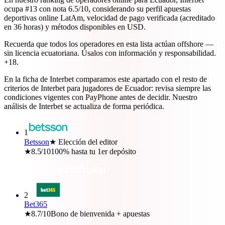
ocupa #13 con nota 6.5/10, considerando su perfil apuestas
deportivas online LatAm, velocidad de pago verificada (acreditado
en 36 horas) y métodos disponibles en USD.
Recuerda que todos los operadores en esta lista actúan offshore —
sin licencia ecuatoriana. Úsalos con información y responsabilidad.
+18.
En la ficha de Interbet comparamos este apartado con el resto de
criterios de Interbet para jugadores de Ecuador: revisa siempre las
condiciones vigentes con PayPhone antes de decidir. Nuestro
análisis de Interbet se actualiza de forma periódica.
1
Betsson
★ Elección del editor
★
8.5
/10
100% hasta tu 1er depósito
Jugar en Betsson
2
Bet365
★
8.7
/10
Bono de bienvenida + apuestas