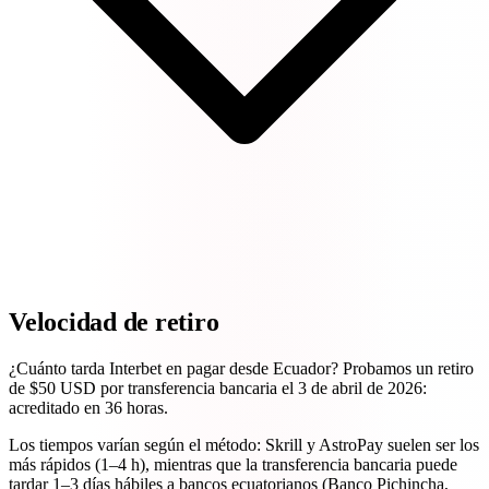
Velocidad de retiro
¿Cuánto tarda Interbet en pagar desde Ecuador? Probamos un retiro
de $50 USD por transferencia bancaria el 3 de abril de 2026:
acreditado en 36 horas.
Los tiempos varían según el método: Skrill y AstroPay suelen ser los
más rápidos (1–4 h), mientras que la transferencia bancaria puede
tardar 1–3 días hábiles a bancos ecuatorianos (Banco Pichincha,