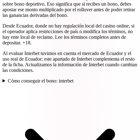
sobre bono deportivo. Eso significa que si recibes un bono, debes
apostar ese monto multiplicado por el rollover antes de poder retirar
las ganancias derivadas del bono.
Desde Ecuador, donde no hay regulación local del casino online, si
el operador aplica restricciones de país o modifica los términos, no
hay ente local de reclamo. Lee los términos completos antes de
depositar. +18.
Al evaluar Interbet tuvimos en cuenta el mercado de Ecuador y el
uso real de Ecuador; este apartado de Interbet complementa el resto
de la ficha. Actualizamos la información de Interbet cuando cambian
las condiciones.
Cómo conseguir el bono: interbet