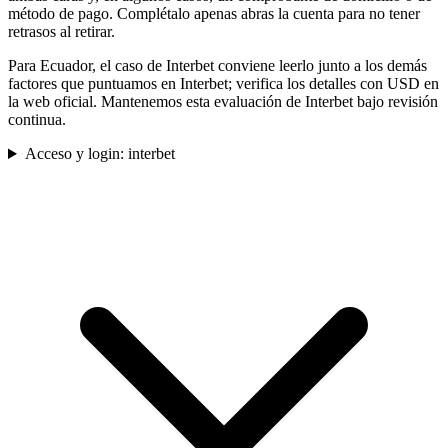
método de pago. Complétalo apenas abras la cuenta para no tener
retrasos al retirar.
Para Ecuador, el caso de Interbet conviene leerlo junto a los demás
factores que puntuamos en Interbet; verifica los detalles con USD en
la web oficial. Mantenemos esta evaluación de Interbet bajo revisión
continua.
Acceso y login: interbet