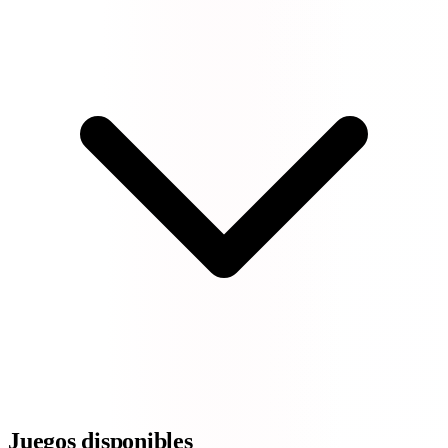
Juegos disponibles