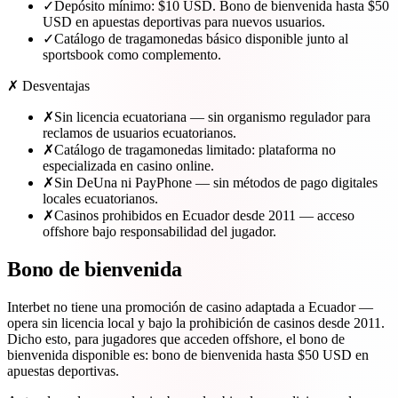
✓
Depósito mínimo: $10 USD. Bono de bienvenida hasta $50
USD en apuestas deportivas para nuevos usuarios.
✓
Catálogo de tragamonedas básico disponible junto al
sportsbook como complemento.
✗
Desventajas
✗
Sin licencia ecuatoriana — sin organismo regulador para
reclamos de usuarios ecuatorianos.
✗
Catálogo de tragamonedas limitado: plataforma no
especializada en casino online.
✗
Sin DeUna ni PayPhone — sin métodos de pago digitales
locales ecuatorianos.
✗
Casinos prohibidos en Ecuador desde 2011 — acceso
offshore bajo responsabilidad del jugador.
Bono de bienvenida
Interbet no tiene una promoción de casino adaptada a Ecuador —
opera sin licencia local y bajo la prohibición de casinos desde 2011.
Dicho esto, para jugadores que acceden offshore, el bono de
bienvenida disponible es: bono de bienvenida hasta $50 USD en
apuestas deportivas.