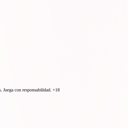
. Juega con responsabilidad. +18