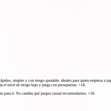
pidos, simples y con riesgo ajustable, ideales para quien empieza a j
a el nivel de riesgo bajo y juega con presupuesto. +18.
osto para ti. No cambia qué juegos casual recomendamos. +18.