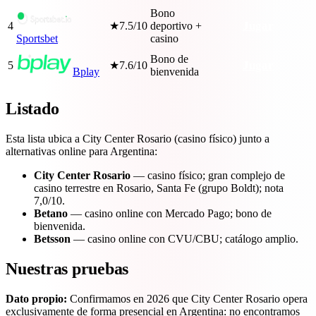
Bono
Jugar
4
★
7.5
/10
deportivo +
Sportsbet
casino
Bono de
Jugar
5
★
7.6
/10
Bplay
bienvenida
Listado
Esta lista ubica a City Center Rosario (casino físico) junto a
alternativas online para Argentina:
City Center Rosario
— casino físico; gran complejo de
casino terrestre en Rosario, Santa Fe (grupo Boldt); nota
7,0/10.
Betano
— casino online con Mercado Pago; bono de
bienvenida.
Betsson
— casino online con CVU/CBU; catálogo amplio.
Nuestras pruebas
Dato propio:
Confirmamos en 2026 que City Center Rosario opera
exclusivamente de forma presencial en Argentina: no encontramos