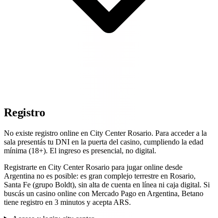
Registro
No existe registro online en City Center Rosario. Para acceder a la
sala presentás tu DNI en la puerta del casino, cumpliendo la edad
mínima (18+). El ingreso es presencial, no digital.
Registrarte en City Center Rosario para jugar online desde
Argentina no es posible: es gran complejo terrestre en Rosario,
Santa Fe (grupo Boldt), sin alta de cuenta en línea ni caja digital. Si
buscás un casino online con Mercado Pago en Argentina, Betano
tiene registro en 3 minutos y acepta ARS.