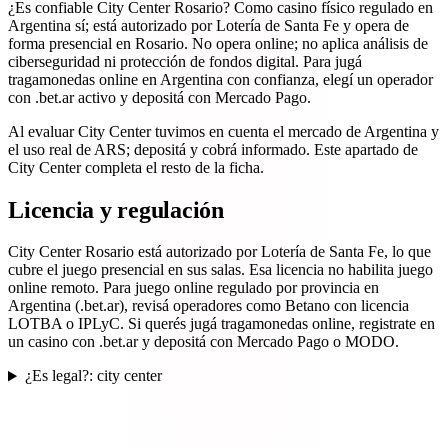
¿Es confiable City Center Rosario? Como casino físico regulado en
Argentina sí; está autorizado por Lotería de Santa Fe y opera de
forma presencial en Rosario. No opera online; no aplica análisis de
ciberseguridad ni protección de fondos digital. Para jugá
tragamonedas online en Argentina con confianza, elegí un operador
con .bet.ar activo y depositá con Mercado Pago.
Al evaluar City Center tuvimos en cuenta el mercado de Argentina y
el uso real de ARS; depositá y cobrá informado. Este apartado de
City Center completa el resto de la ficha.
Licencia y regulación
City Center Rosario está autorizado por Lotería de Santa Fe, lo que
cubre el juego presencial en sus salas. Esa licencia no habilita juego
online remoto. Para juego online regulado por provincia en
Argentina (.bet.ar), revisá operadores como Betano con licencia
LOTBA o IPLyC. Si querés jugá tragamonedas online, registrate en
un casino con .bet.ar y depositá con Mercado Pago o MODO.
¿Es legal?: city center