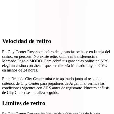
Velocidad de retiro
En City Center Rosario el cobro de ganancias se hace en la caja del
casino, en persona. No existe retiro online ni transferencia a
Mercado Pago o MODO. Para cobrá tus ganancias online en ARS,
elegí un casino con .bet.ar que acredite vía Mercado Pago o CVU
en menos de 24 horas.
En la ficha de City Center mirá este apartado junto al resto de
criterios de City Center para jugadores de Argentina: verificá las
condiciones vigentes con ARS antes de registrarte. Nuestro análisis
de City Center se actualiza seguido.
Límites de retiro
En City Center Rosario los límites de cobro son los de la caja