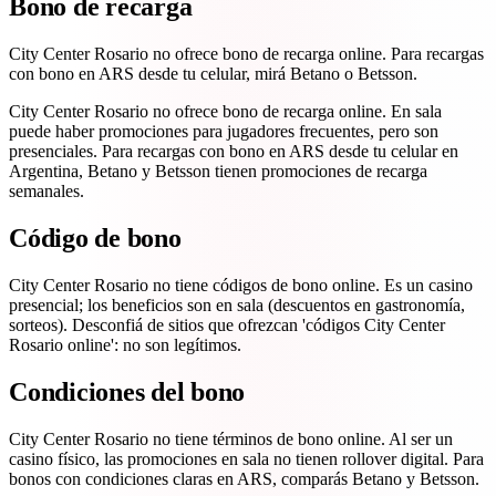
Bono de recarga
City Center Rosario no ofrece bono de recarga online. Para recargas
con bono en ARS desde tu celular, mirá Betano o Betsson.
City Center Rosario no ofrece bono de recarga online. En sala
puede haber promociones para jugadores frecuentes, pero son
presenciales. Para recargas con bono en ARS desde tu celular en
Argentina, Betano y Betsson tienen promociones de recarga
semanales.
Código de bono
City Center Rosario no tiene códigos de bono online. Es un casino
presencial; los beneficios son en sala (descuentos en gastronomía,
sorteos). Desconfiá de sitios que ofrezcan 'códigos City Center
Rosario online': no son legítimos.
Condiciones del bono
City Center Rosario no tiene términos de bono online. Al ser un
casino físico, las promociones en sala no tienen rollover digital. Para
bonos con condiciones claras en ARS, comparás Betano y Betsson.