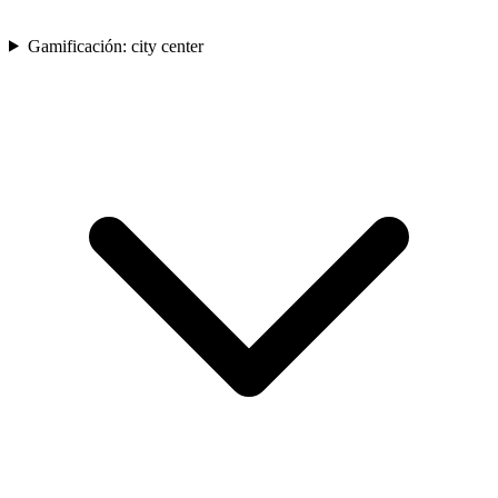
Gamificación: city center