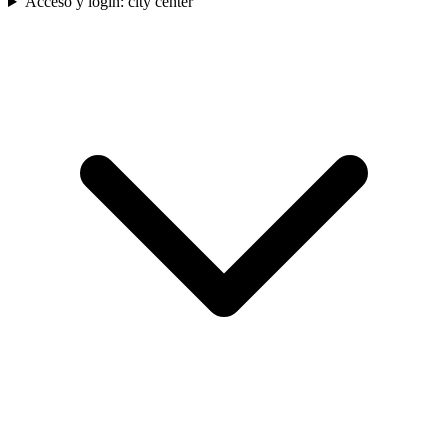
Acceso y login: city center