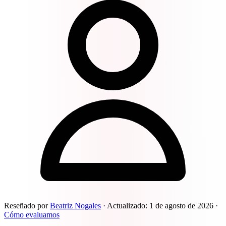
Reseñado por
Beatriz Nogales
·
Actualizado:
1 de agosto de 2026
·
Cómo evaluamos