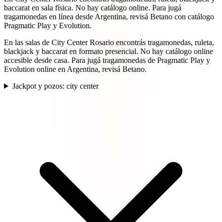
baccarat en sala física. No hay catálogo online. Para jugá
tragamonedas en línea desde Argentina, revisá Betano con catálogo
Pragmatic Play y Evolution.
En las salas de City Center Rosario encontrás tragamonedas, ruleta,
blackjack y baccarat en formato presencial. No hay catálogo online
accesible desde casa. Para jugá tragamonedas de Pragmatic Play y
Evolution online en Argentina, revisá Betano.
Jackpot y pozos: city center