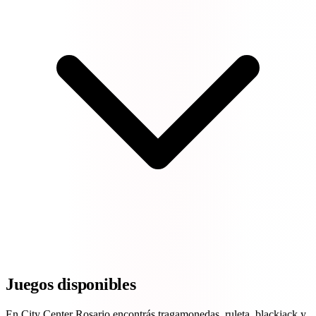
Juegos disponibles
En City Center Rosario encontrás tragamonedas, ruleta, blackjack y