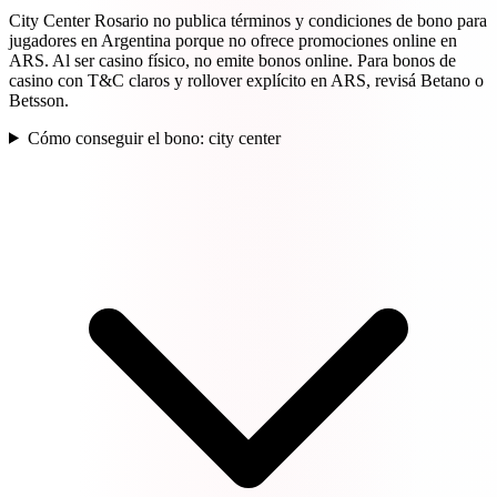
City Center Rosario no publica términos y condiciones de bono para
jugadores en Argentina porque no ofrece promociones online en
ARS. Al ser casino físico, no emite bonos online. Para bonos de
casino con T&C claros y rollover explícito en ARS, revisá Betano o
Betsson.
Cómo conseguir el bono: city center