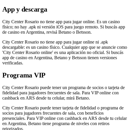
App y descarga
City Center Rosario no tiene app para jugar online. Es un casino
físico; no hay .apk ni versión iOS para juego remoto. Si buscás app
de casino en Argentina, revisá Betano o Betsson.
City Center Rosario no tiene app para jugar online ni .apk
descargable: es un casino físico. Cualquier app que se anuncie como
'City Center Rosario online' es una aplicación no oficial. Si buscás
app de casino en Argentina, Betano y Betsson tienen versiones
verificadas.
Programa VIP
City Center Rosario puede tener un programa de socios o tarjeta de
fidelidad para jugadores frecuentes de sala. Para VIP online con
cashback en ARS desde tu celular, mirá Betano.
City Center Rosario puede tener tarjeta de fidelidad o programa de
socios para jugadores frecuentes de sala, con beneficios
presenciales. Para VIP online con cashback en ARS desde tu celular
en Argentina, Betano tiene programa de niveles con retiros
priorizados.