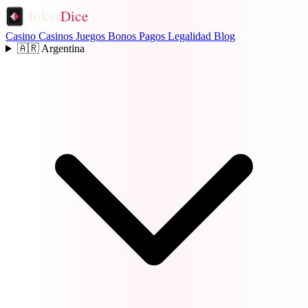
Casino
Casinos
Juegos
Bonos
Pagos
Legalidad
Blog
🇦🇷
Argentina