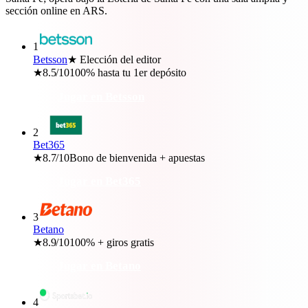
sección online en ARS.
1
Betsson
★ Elección del editor
★
8.5
/10
100% hasta tu 1er depósito
Jugar en Betsson
2
Bet365
★
8.7
/10
Bono de bienvenida + apuestas
Jugar en Bet365
3
Betano
★
8.9
/10
100% + giros gratis
Jugar en Betano
4