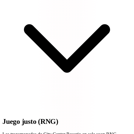
Juego justo (RNG)