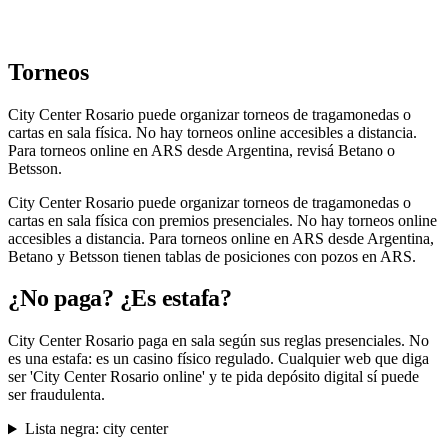
Torneos
City Center Rosario puede organizar torneos de tragamonedas o
cartas en sala física. No hay torneos online accesibles a distancia.
Para torneos online en ARS desde Argentina, revisá Betano o
Betsson.
City Center Rosario puede organizar torneos de tragamonedas o
cartas en sala física con premios presenciales. No hay torneos online
accesibles a distancia. Para torneos online en ARS desde Argentina,
Betano y Betsson tienen tablas de posiciones con pozos en ARS.
¿No paga? ¿Es estafa?
City Center Rosario paga en sala según sus reglas presenciales. No
es una estafa: es un casino físico regulado. Cualquier web que diga
ser 'City Center Rosario online' y te pida depósito digital sí puede
ser fraudulenta.
Lista negra: city center