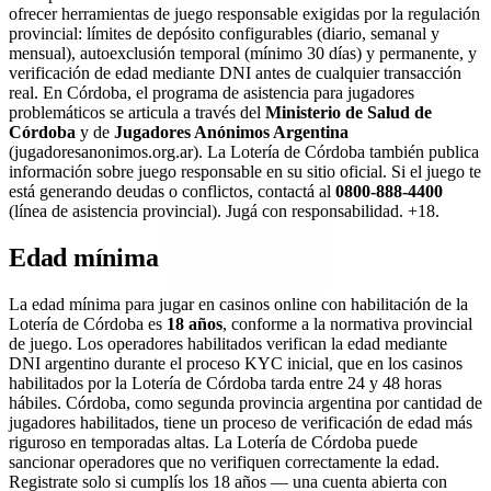
ofrecer herramientas de juego responsable exigidas por la regulación
provincial: límites de depósito configurables (diario, semanal y
mensual), autoexclusión temporal (mínimo 30 días) y permanente, y
verificación de edad mediante DNI antes de cualquier transacción
real. En Córdoba, el programa de asistencia para jugadores
problemáticos se articula a través del
Ministerio de Salud de
Córdoba
y de
Jugadores Anónimos Argentina
(jugadoresanonimos.org.ar). La Lotería de Córdoba también publica
información sobre juego responsable en su sitio oficial. Si el juego te
está generando deudas o conflictos, contactá al
0800-888-4400
(línea de asistencia provincial). Jugá con responsabilidad. +18.
Edad mínima
La edad mínima para jugar en casinos online con habilitación de la
Lotería de Córdoba es
18 años
, conforme a la normativa provincial
de juego. Los operadores habilitados verifican la edad mediante
DNI argentino durante el proceso KYC inicial, que en los casinos
habilitados por la Lotería de Córdoba tarda entre 24 y 48 horas
hábiles. Córdoba, como segunda provincia argentina por cantidad de
jugadores habilitados, tiene un proceso de verificación de edad más
riguroso en temporadas altas. La Lotería de Córdoba puede
sancionar operadores que no verifiquen correctamente la edad.
Registrate solo si cumplís los 18 años — una cuenta abierta con