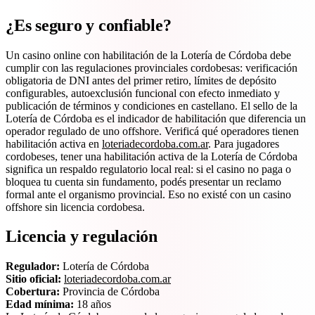
¿Es seguro y confiable?
Un casino online con habilitación de la Lotería de Córdoba debe
cumplir con las regulaciones provinciales cordobesas: verificación
obligatoria de DNI antes del primer retiro, límites de depósito
configurables, autoexclusión funcional con efecto inmediato y
publicación de términos y condiciones en castellano. El sello de la
Lotería de Córdoba es el indicador de habilitación que diferencia un
operador regulado de uno offshore. Verificá qué operadores tienen
habilitación activa en
loteriadecordoba.com.ar
. Para jugadores
cordobeses, tener una habilitación activa de la Lotería de Córdoba
significa un respaldo regulatorio local real: si el casino no paga o
bloquea tu cuenta sin fundamento, podés presentar un reclamo
formal ante el organismo provincial. Eso no existé con un casino
offshore sin licencia cordobesa.
Licencia y regulación
Regulador:
Lotería de Córdoba
Sitio oficial:
loteriadecordoba.com.ar
Cobertura:
Provincia de Córdoba
Edad mínima:
18 años