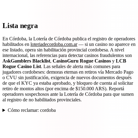
Lista negra
En Córdoba, la Lotería de Córdoba publica el registro de operadores
habilitados en
loteriadecordoba.com.ar
— si un casino no aparece en
ese listado, opera sin habilitación provincial cordobesa. A nivel
internacional, las referencias para detectar casinos fraudulentos son
AskGamblers Blacklist
,
CasinoGuru Rogue Casinos
y
LCB
Rogue Casino List
. Las señales de alerta más comunes para
jugadores cordobeses: demoras eternas en retiros vía Mercado Pago
o CVU sin justificación, exigencia de nuevos documentos después
de que el KYC ya estaba aprobado, y bloqueo de cuenta al solicitar
retiro de montos altos (por encima de $150.000 ARS). Reportá
operadores sospechosos ante la Lotería de Córdoba para que sumen
al registro de no habilitados provinciales.
Cómo reclamar: cordoba