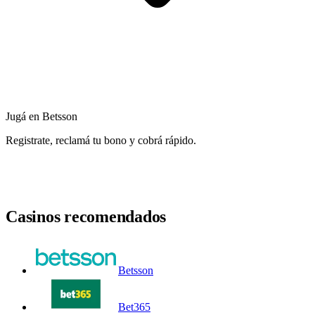
Jugá en Betsson
Registrate, reclamá tu bono y cobrá rápido.
Jugá ahora
Casinos recomendados
Betsson
Bet365